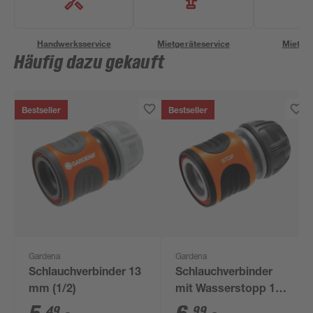
Handwerksservice
Mietgeräteservice
Miettra
Häufig dazu gekauft
Bestseller
Bestseller
Gardena
Gardena
Schlauchverbinder 13
Schlauchverbinder
mm (1/2)
mit Wasserstopp 13
mm (1/2")
49
99