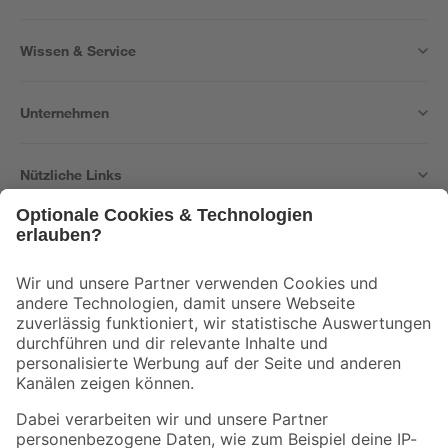
Wissen & Service
Unternehmen
Nützliche Links
Bleib auf dem Laufenden mit unserem Newsletter
Der toom Newsletter: Keine Angebote und Aktionen mehr verpassen!
Zur Newsletter Anmeldung
Folge uns