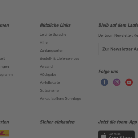
hmen
Nützliche Links
Bleib auf dem Lauf
Leichte Sprache
Der toom Newsletter: K
Hilfe
Zur Newsletter 
Zahlungsarten
eit
Bestell- & Lieferservices
ungen
Versand
Folge uns
Programm
Rückgabe
Vorteilskarte
Gutscheine
Verkaufsoffene Sonntage
rten
Sicher einkaufen
Jetzt die toom-App