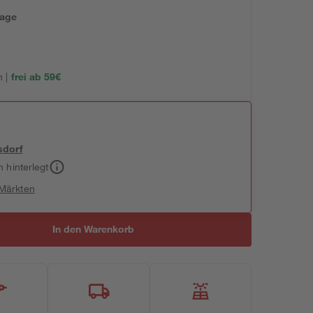
tage
 |
frei ab 59€
sdorf
h hinterlegt
 Märkten
In den Warenkorb