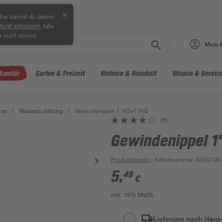
✕
ier kannst du deinen
, falls
Markt anpassen
r nicht stimmt.
Mein 
Sanitär
Garten & Freizeit
Wohnen & Haushalt
Wissen & Servic
eme
/
Wasserzuleitung
/
Gewindenippel 1"AGx1"AG
(1)
Gewindenippel 
Produktdetails
| Artikelnummer
:
4208798
5
,
49
€
inkl. 19% MwSt.
Lieferung nach Haus