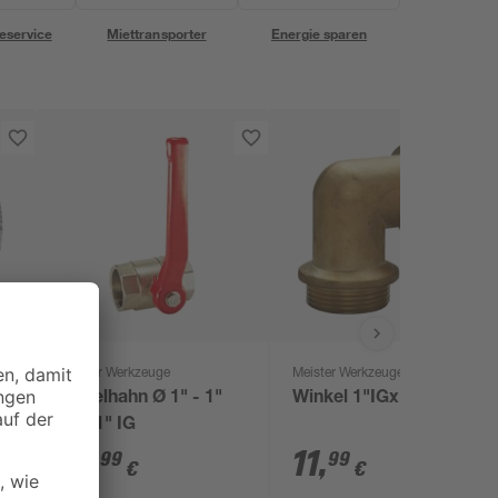
eservice
Miettransporter
Energie sparen
Meister Werkzeuge
Meister Werkzeuge
Kugelhahn Ø 1" - 1"
Winkel 1"IGx1"AG
")
IG - 1" IG
16
,
11
,
99
99
€
€