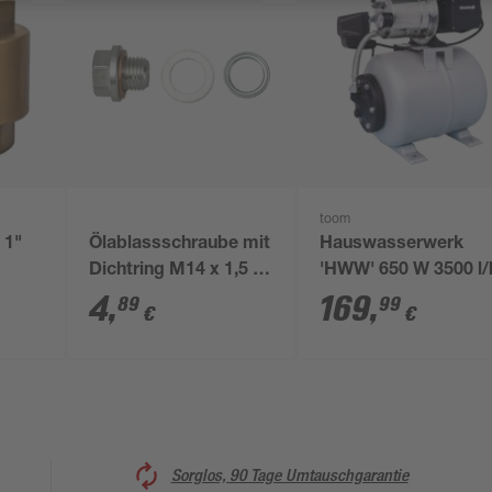
toom
 1"
Ölablassschraube mit
Hauswasserwerk
Dichtring M14 x 1,5 x
'HWW' 650 W 3500 l/
13 mm, für Daewoo
4
,
169
,
89
99
€
€
Sorglos, 90 Tage Umtauschgarantie