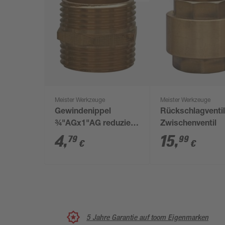
Meister Werkzeuge
Meister Werkzeuge
Gewindenippel
Rückschlagventil
¾"AGx1"AG reduziert
Zwischenventil
AG/AG
4
,
15
,
79
99
€
€
5 Jahre Garantie auf toom Eigenmarken