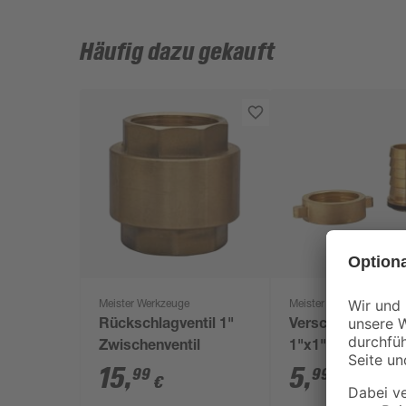
Häufig dazu gekauft
Meister Werkzeuge
Meister Werkzeuge
Rückschlagventil 1"
Verschraubung
Zwischenventil
1"x1"IG 2-teilig
15
,
5
,
99
99
€
€