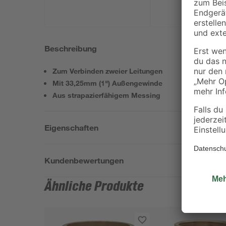
Beschreibung
Zum Verbinden zweier Leitungen
Mit 33,25mm (1") Außengewinde
Aus strapazierfähigem Messing
Eigenschaften
Kundenbewertungen
Ähnliche Produkte