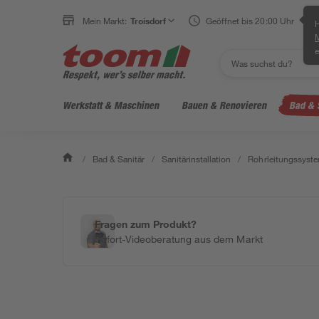
Mein Markt:
Troisdorf
Geöffnet bis 20:00 Uhr
H
e
Werkstatt & Maschinen
Bauen & Renovieren
Bad & 
/
Bad & Sanitär
/
Sanitärinstallation
/
Rohrleitungssyst
Fragen zum Produkt?
Sofort-Videoberatung aus dem Markt