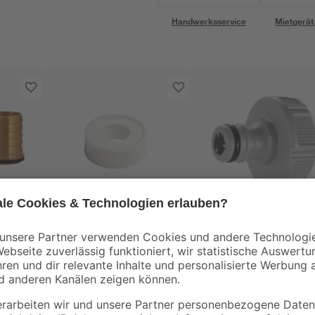
Handwerksservice
Mietgerät
Meister Werkzeuge
Gardena
PTFE-Gewindeband
Hahnverbinder
weiß 1000 cm
'Original' 33,3 mm (1
grau
3
,
3
,
29
29
€
€