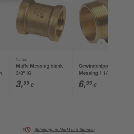
Cornat
Muffe Messing blank
Gewindenippel
h
3/8" IG
Messing 1 1/4" x 1
1/4" AG
3
,
6
,
99
99
€
€
Abholung im Markt in 2 Stunden