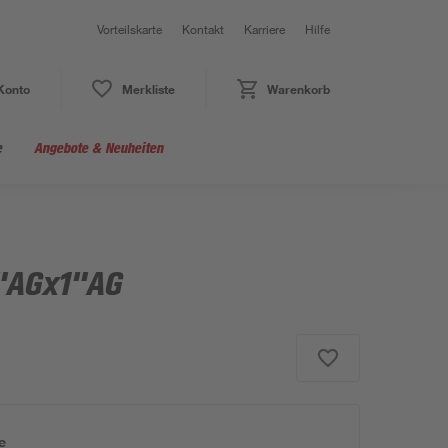
Vorteilskarte
Kontakt
Karriere
Hilfe
Konto
Merkliste
Warenkorb
e
Angebote & Neuheiten
1"AGx1"AG
e