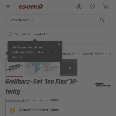
Mein Markt:
Troisdorf
✕
Hier kannst du deinen
, falls er nicht
Markt anpassen
/
Bauen & Renovieren
/
Elektroinstallation
/
Elektrozubehör
/
Kle
stimmt.
+
2
Gießharz-Set 'Iso Flex' 10-
teilig
Produktdetails
| Artikelnummer
:
9400038
Aktuell nicht verfügbar