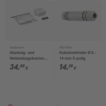
Heidemann
REV Ritter
Abzweig- und
Kabelverbinder Ø 8 -
Verbindungskastenset
14 mm 5-polig
Iso Flex Gel 4-tlg.
34
,
14
,
99
29
€
€