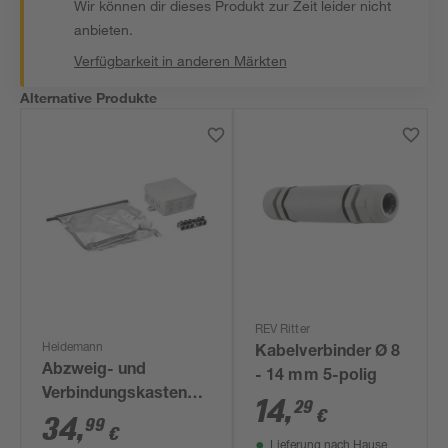
Wir können dir dieses Produkt zur Zeit leider nicht
anbieten.
Verfügbarkeit in anderen Märkten
Alternative Produkte
REV Ritter
Heidemann
Kabelverbinder Ø 8
Abzweig- und
- 14 mm 5-polig
Verbindungskastenset
14
,
29
€
Iso Flex Gel 4-tlg.
34
,
99
€
Lieferung nach Hause