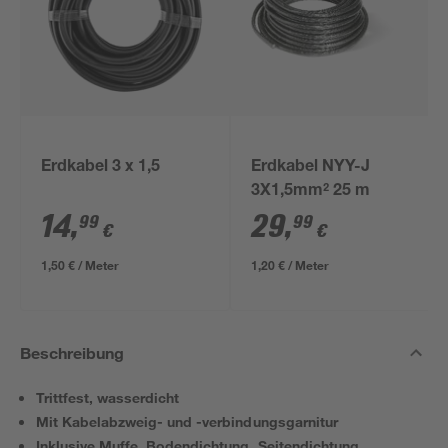
Erdkabel 3 x 1,5
Erdkabel NYY-J
3X1,5mm² 25 m
14
,
29
,
99
99
€
€
1,50 € / Meter
1,20 € / Meter
Beschreibung
Trittfest, wasserdicht
Mit Kabelabzweig- und -verbindungsgarnitur
Inklusive Muffe, Bodendichtung, Seitendichtung