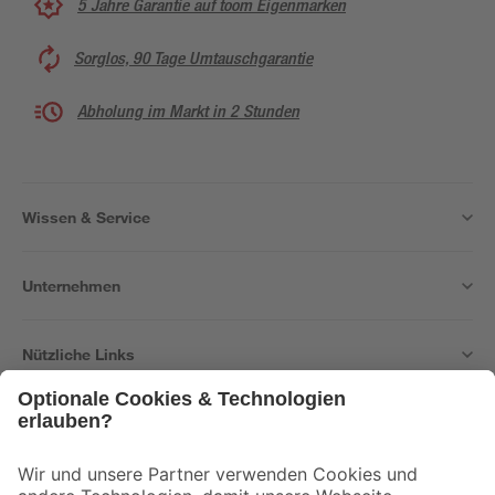
5 Jahre Garantie auf toom Eigenmarken
Sorglos, 90 Tage Umtauschgarantie
Abholung im Markt in 2 Stunden
Wissen & Service
Unternehmen
Nützliche Links
Bleib auf dem Laufenden mit unserem Newsletter
Der toom Newsletter: Keine Angebote und Aktionen mehr verpassen!