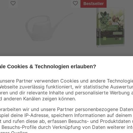
Bestseller
Geli
toom
Gießkanne "Eden"
Zimmerpflanzenerde
zit
weiß 2 l
torffrei 10 l
5
,
5
,
49
99
€
€
0,60 € / Liter