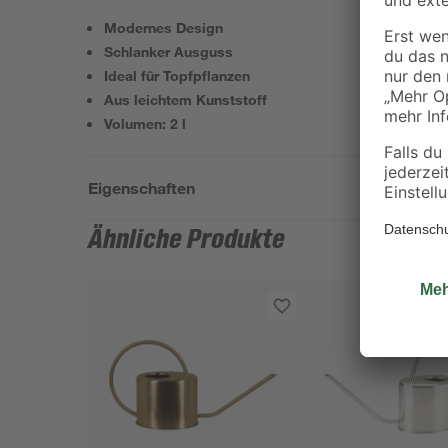
Modernes Design
Schlanker Ausguss
Ideal für Topfpflanzen
Aus leichtem Kunststoff
Volumen: 2 l
Eigenschaften
Ähnliche Produkte