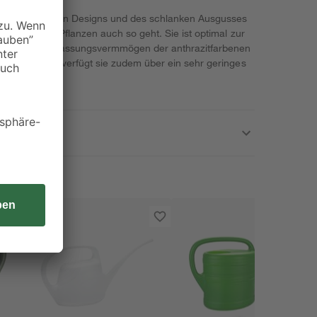
 ihres modernen Designs und des schlanken Ausgusses
ass es Ihren Pflanzen auch so geht. Sie ist optimal zur
eignet. Das Fassungsvermmögen der anthrazitfarbenen
toffmaterials verfügt sie zudem über ein sehr geringes