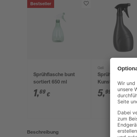
Bestseller
Geli
Sprühflasche bunt
Sprüher "Eden"
sortiert 650 ml
Kunststoff anthra
0,9 l
1
,
5
,
69
99
€
€
Beschreibung