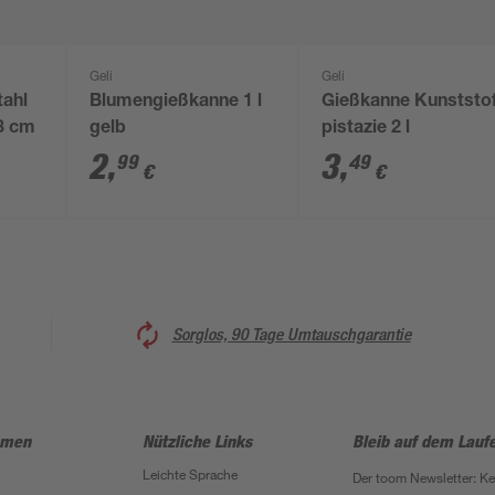
Geli
Geli
tahl
Blumengießkanne 1 l
Gießkanne Kunststof
13 cm
gelb
pistazie 2 l
2
,
3
,
99
49
€
€
Sorglos, 90 Tage Umtauschgarantie
hmen
Nützliche Links
Bleib auf dem Lauf
Leichte Sprache
Der toom Newsletter: K