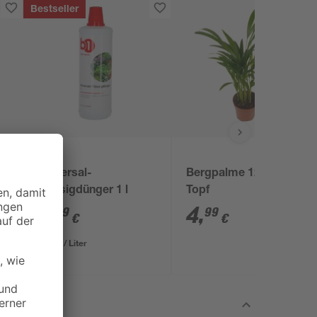
Bestseller
B1
Universal-
Bergpalme 12 cm
Flüssigdünger 1 l
Topf
2
,
4
,
49
99
€
€
2,49 € / Liter