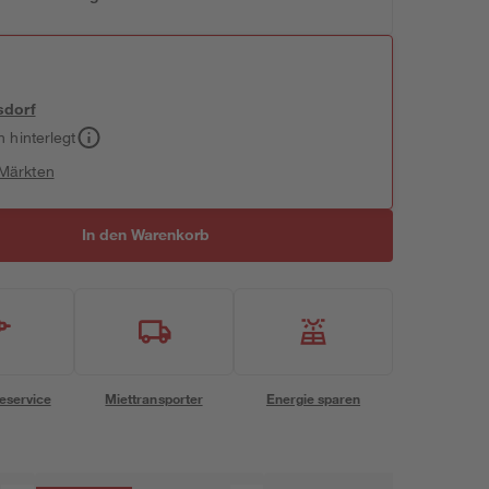
sdorf
h hinterlegt
 Märkten
In den Warenkorb
eservice
Miettransporter
Energie sparen