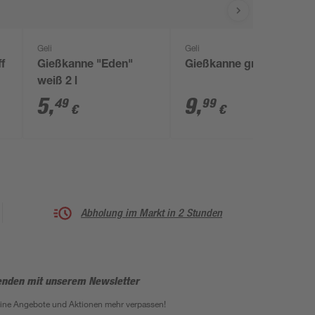
Geli
Geli
f
Gießkanne "Eden"
Gießkanne grün 14 l
weiß 2 l
5
,
9
,
49
99
€
€
Abholung im Markt in 2 Stunden
enden mit unserem Newsletter
eine Angebote und Aktionen mehr verpassen!