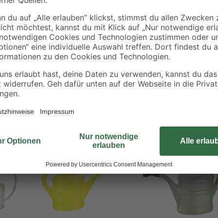
Die Gießkanne "Eden" sieht dank
gut aus und sorgt zugleich dafür, d
Bewässerung von Topfpflanzen ge
Kanne beträgt 2 l. Dank des Kunsts
Gewicht.