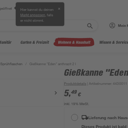
geöffnet
✕
Hier kannst du deinen
, falls
Markt anpassen
er nicht stimmt.
Mein 
Sanitär
Garten & Freizeit
Wohnen & Haushalt
Wissen & Servic
 Sprühflaschen
/
Gießkanne "Eden" anthrazit 2 l
Gießkanne "Eden"
Produktdetails
| Artikelnummer
:
4430011
5
,
49
€
inkl. 19% MwSt.
Lieferung nach Haus
Dieses Produkt ist bald