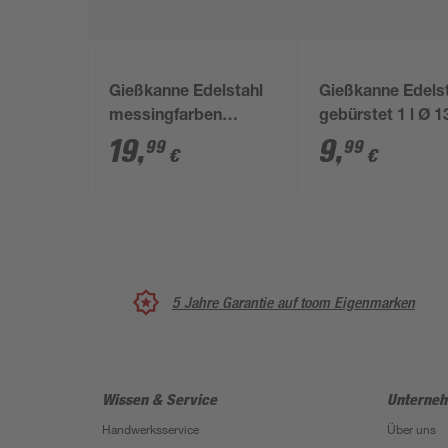
Gießkanne Edelstahl
Gießkanne Edels
messingfarben
gebürstet 1 l Ø 
glänzend lackiert 1 l
19
,
9
,
99
99
€
€
5 Jahre Garantie auf toom Eigenmarken
Wissen & Service
Unterne
Handwerksservice
Über uns