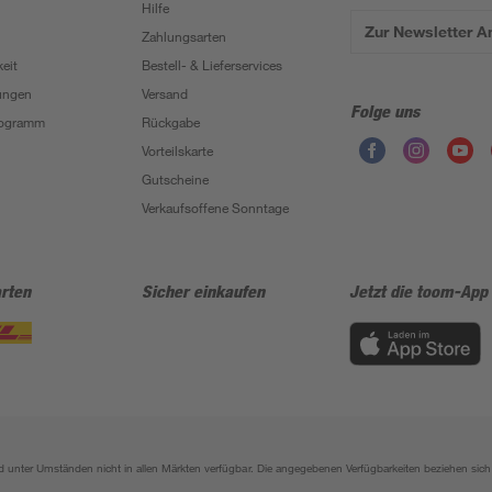
Hilfe
Zur Newsletter 
Zahlungsarten
eit
Bestell- & Lieferservices
ungen
Versand
Folge uns
Programm
Rückgabe
Vorteilskarte
Gutscheine
Verkaufsoffene Sonntage
rten
Sicher einkaufen
Jetzt die toom-App
sind unter Umständen nicht in allen Märkten verfügbar. Die angegebenen Verfügbarkeiten beziehen s