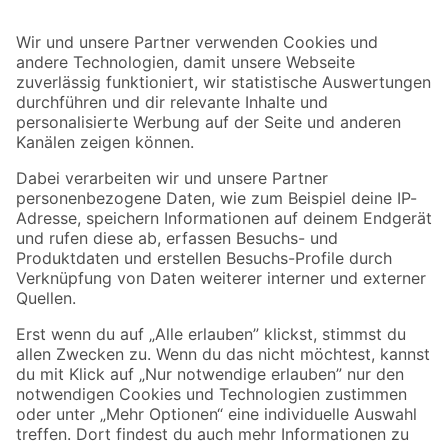
Bleib auf dem Laufenden mit unserem Newsletter
Der toom Newsletter: Keine Angebote und Aktionen mehr verpassen!
Zur Newsletter Anmeldung
Folge uns
Zahlungsarten
Versandarten
Sicher einkaufen
Jetzt die toom-App herunterladen