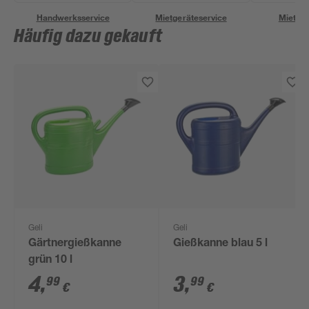
Handwerksservice
Mietgeräteservice
Miettra
Häufig dazu gekauft
Geli
Geli
Gärtnergießkanne
Gießkanne blau 5 l
grün 10 l
4
,
3
,
99
99
€
€