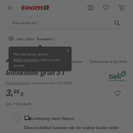
Mein Markt:
Troisdorf
✕
Hier kannst du deinen
, falls er nicht
Markt anpassen
/
Wohnen & Haushalt
/
Haushaltswaren
/
Gießkannen & Sprühflasch
stimmt.
Gießkanne grün 5 l
Produktdetails
| Artikelnummer
:
4420966
3
,
99
€
inkl. 19% MwSt.
Lieferung nach Hause
Diesen Artikel können wir dir online leider nicht