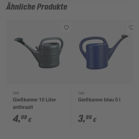
Ähnliche Produkte
Geli
Geli
Gießkanne 10 Liter
Gießkanne blau 5 l
anthrazit
4
,
3
,
99
99
€
€