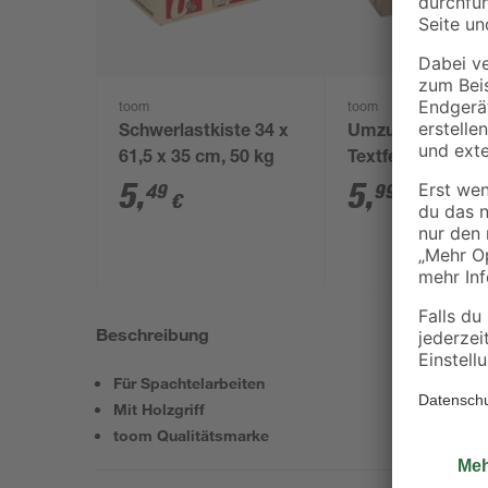
toom
toom
Schwerlastkiste 34 x
Umzugskarton m
61,5 x 35 cm, 50 kg
Textfeld 120 l Tr
50 kg
5
,
5
,
49
99
€
€
Beschreibung
Für Spachtelarbeiten
Mit Holzgriff
toom Qualitätsmarke