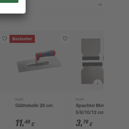
Bestseller
toom
toom
Glättekelle 28 cm
Spachtel Metall
5/8/10/12 cm 4 Stück
11
,
3
,
49
79
€
€