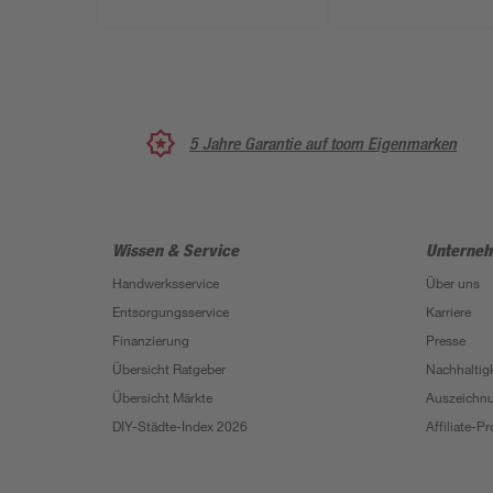
5 Jahre Garantie auf toom Eigenmarken
Wissen & Service
Unterne
Handwerksservice
Über uns
Entsorgungsservice
Karriere
Finanzierung
Presse
Übersicht Ratgeber
Nachhaltigk
Übersicht Märkte
Auszeichn
DIY-Städte-Index 2026
Affiliate-