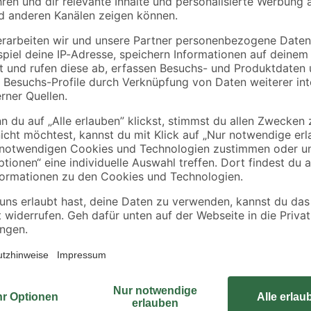
toom
it
Umzugskarton 50 l,
Packseide grau 50 x
aglast
Belastbarkeit 15 kg
75 cm
2
,
4
,
29
59
€
€
Nutzen Sie für Spachtelarbeiten d
das ergonomische Design und den H
Herstellung aus Metall weist der Sp