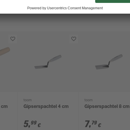
toom
toom
4 cm
Gipserspachtel 4 cm
Gipserspachtel 8 cm
5
,
7
,
99
79
€
€