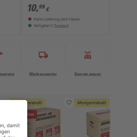
10
,
99
€
Keine Lieferung nach Hause
Troisdorf
Verfügbar in
eservice
Miettransporter
Energie sparen
Mengenrabatt
Mengenrabatt
Bestseller