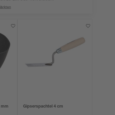
Märkten
0 mm
Gipserspachtel 4 cm