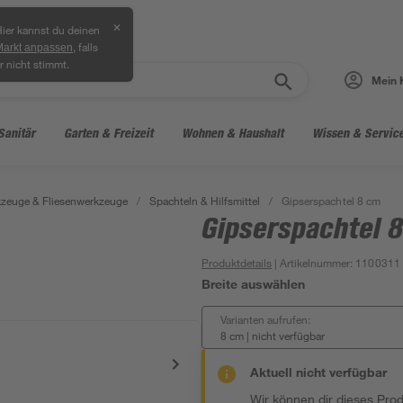
✕
ier kannst du deinen
, falls
Markt anpassen
r nicht stimmt.
Mein 
Sanitär
Garten & Freizeit
Wohnen & Haushalt
Wissen & Servic
zeuge & Fliesenwerkzeuge
/
Spachteln & Hilfsmittel
/
Gipserspachtel 8 cm
Gipserspachtel 
Produktdetails
| Artikelnummer
:
1100311
Breite auswählen
Varianten aufrufen:
8 cm
|
nicht verfügbar
Aktuell nicht verfügbar
Wir können dir dieses Produ