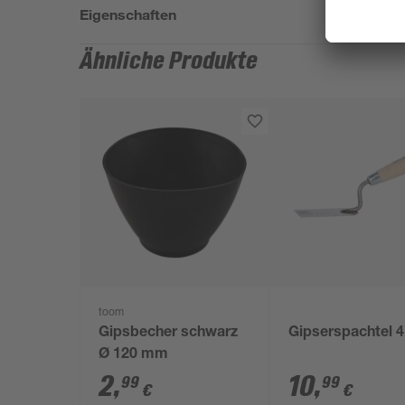
Eigenschaften
Ähnliche Produkte
toom
Gipsbecher schwarz
Gipserspachtel 
Ø 120 mm
2
,
10
,
99
99
€
€