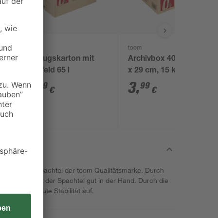
toom
toom
Umzugskarton mit
Archivbox 40,6 x 32,2
Textfeld 65 l
x 29 cm, 15 kg
3
,
3
,
99
99
€
€
iesen Gipserspachtel der toom Qualitätsmarke. Durch
olzgriff liegt der Spachtel gut in der Hand. Durch die
achtel eine gute Stabilität auf.