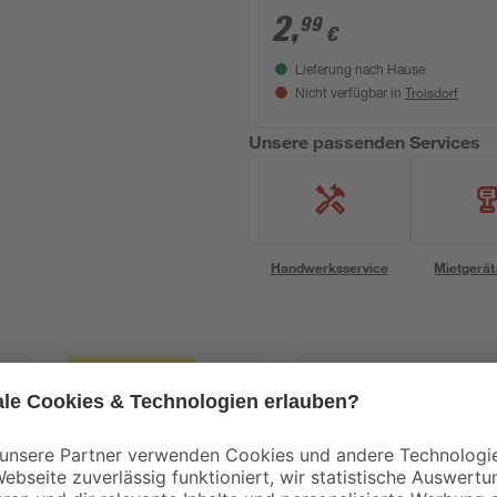
2
,
99
€
Lieferung nach Hause
Troisdorf
Nicht verfügbar in
Unsere passenden Services
Handwerksservice
Mietgerät
Mengenrabatt