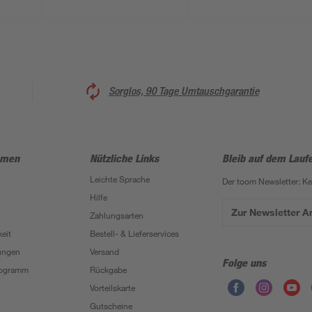
Sorglos, 90 Tage Umtauschgarantie
hmen
Nützliche Links
Bleib auf dem Lauf
Leichte Sprache
Der toom Newsletter: K
Hilfe
Zur Newsletter 
Zahlungsarten
eit
Bestell- & Lieferservices
ungen
Versand
Folge uns
Programm
Rückgabe
Vorteilskarte
Gutscheine