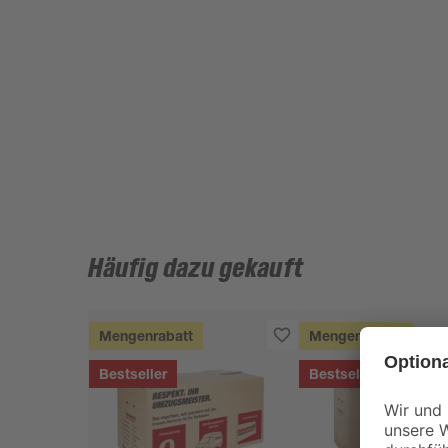
Häufig dazu gekauft
Mengenrabatt
Mengenrabatt
Bestseller
Bestseller