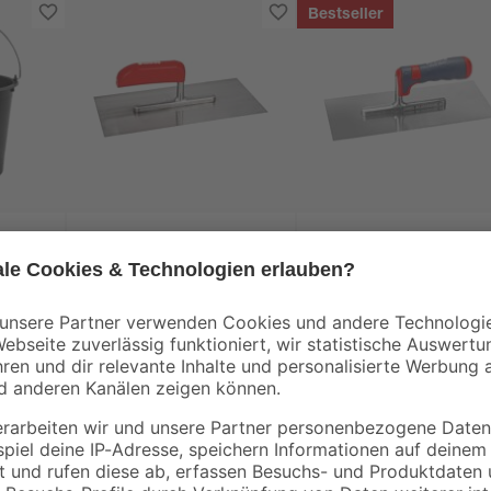
Bestseller
toom
toom
Glättekelle Stahl 28 x
Glättekelle 28 cm
13 cm
9
,
11
,
49
49
€
€