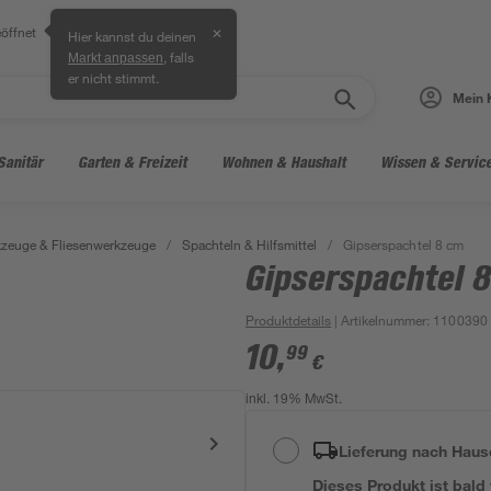
öffnet
✕
Hier kannst du deinen
, falls
Markt anpassen
er nicht stimmt.
Mein 
Sanitär
Garten & Freizeit
Wohnen & Haushalt
Wissen & Servic
zeuge & Fliesenwerkzeuge
/
Spachteln & Hilfsmittel
/
Gipserspachtel 8 cm
Gipserspachtel 
Produktdetails
| Artikelnummer
:
1100390
10
,
99
€
inkl. 19% MwSt.
Lieferung nach Haus
Dieses Produkt ist bald