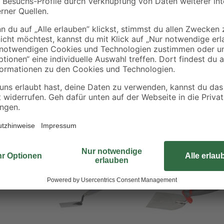
Dieser Gipserspachtel sorgt für e
von Gips oder Spachtelmasse, damit
Griff besteht aus Holz, dadurch l
Edelstahl ist es außerdem besonder
für ein bequemes und effizientes Ar
mit deinem Vorhaben.