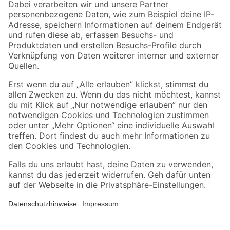
Zahlungsarten
Versandarten
Sicher einkaufen
Jetzt die toom-App herunterladen
Alle Preisangaben in EUR inkl. gesetzl. MwSt.. Die dargestellten Angebote sind unter
Umständen nicht in allen Märkten verfügbar. Die angegebenen Verfügbarkeiten beziehen
sich auf den unter "Mein Markt" ausgewählten toom Baumarkt. Alle Angebote und
Produkte nur solange der Vorrat reicht.
*Paketversand ab 59 € versandkostenfrei, gilt nicht für Artikel mit Speditionsversand, hier
fallen zusätzliche Versandkosten an.