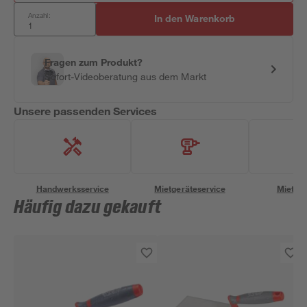
Anzahl:
In den Warenkorb
Fragen zum Produkt?
Sofort-Videoberatung aus dem Markt
Unsere passenden Services
Handwerksservice
Mietgeräteservice
Miettra
Häufig dazu gekauft