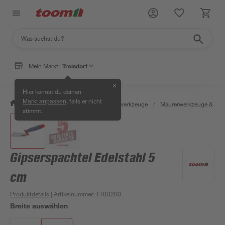
Mein Markt:
Troisdorf
✕
Hier kannst du deinen
, falls er nicht
Markt anpassen
/
Werkstatt & Maschinen
/
Handwerkzeuge
/
Maurerwerkzeuge & Fli
stimmt.
Gipserspachtel Edelstahl 5
cm
Produktdetails
| Artikelnummer
:
1100200
Breite auswählen