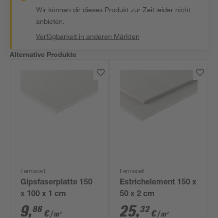
Wir können dir dieses Produkt zur Zeit leider nicht
anbieten.
Verfügbarkeit in anderen Märkten
Alternative Produkte
Fermacell
Fermacell
Gipsfaserplatte 150
Estrichelement 150 x
x 100 x 1 cm
50 x 2 cm
9
,
25
,
86
32
€
€
/ m²
/ m²