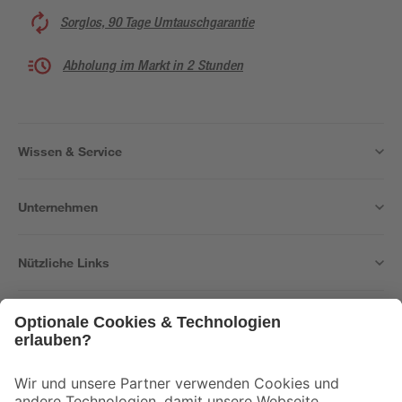
Sorglos, 90 Tage Umtauschgarantie
Abholung im Markt in 2 Stunden
Wissen & Service
Unternehmen
Nützliche Links
Bleib auf dem Laufenden mit unserem Newsletter
Der toom Newsletter: Keine Angebote und Aktionen mehr verpassen!
Zur Newsletter Anmeldung