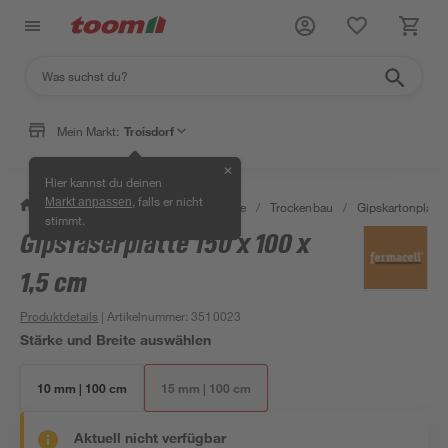
Mein Markt:
Troisdorf
✕
Hier kannst du deinen
, falls er nicht
Markt anpassen
/
Bauen & Renovieren
/
Baustoffe
/
Trockenbau
/
Gipskartonplatt
stimmt.
Gipsfaserplatte 150 x 100 x
1,5 cm
Produktdetails
| Artikelnummer
:
3510023
Stärke und Breite auswählen
10 mm | 100 cm
15 mm | 100 cm
Aktuell nicht verfügbar