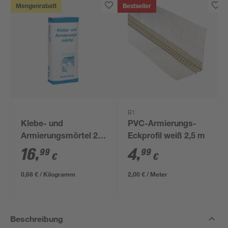
Mengenrabatt
Bestseller
B1
Klebe- und
PVC-Armierungs-
Armierungsmörtel 25
Eckprofil weiß 2,5 m
kg
16
,
4
,
99
99
€
€
0,68 € / Kilogramm
2,00 € / Meter
Beschreibung