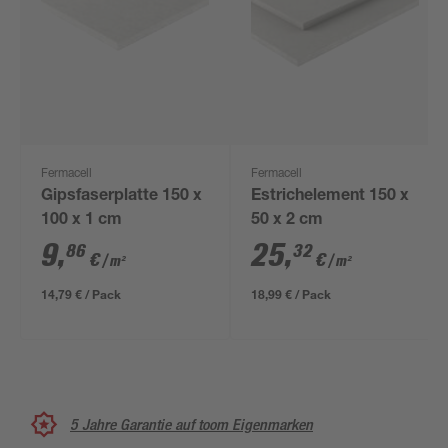
Fermacell
Fermacell
Gipsfaserplatte 150 x
Estrichelement 150 x
100 x 1 cm
50 x 2 cm
9
,
25
,
86
32
€
€
/ m²
/ m²
14,79 € / Pack
18,99 € / Pack
5 Jahre Garantie auf toom Eigenmarken