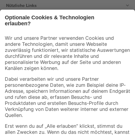
Nützliche Links
Bleib auf dem Laufenden mit unserem Newsletter
Der toom Newsletter: Keine Angebote und Aktionen mehr verpassen!
Zur Newsletter Anmeldung
Folge uns
Zahlungsarten
Versandarten
Sicher einkaufen