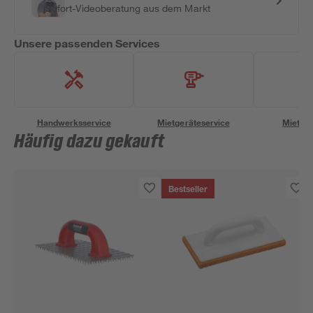
Sofort-Videoberatung aus dem Markt
Unsere passenden Services
Handwerksservice
Mietgeräteservice
Miettra
Häufig dazu gekauft
Bestseller