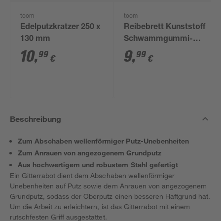
toom
toom
Edelputzkratzer 250 x
Reibebrett Kunststoff
130 mm
Schwammgummi-
Belag 280 x 140 mm
10
,
9
,
99
99
€
€
Beschreibung
Zum Abschaben wellenförmiger Putz-Unebenheiten
Zum Anrauen von angezogenem Grundputz
Aus hochwertigem und robustem Stahl gefertigt
Ein Gitterrabot dient dem Abschaben wellenförmiger
Unebenheiten auf Putz sowie dem Anrauen von angezogenem
Grundputz, sodass der Oberputz einen besseren Haftgrund hat.
Um die Arbeit zu erleichtern, ist das Gitterrabot mit einem
rutschfesten Griff ausgestattet.