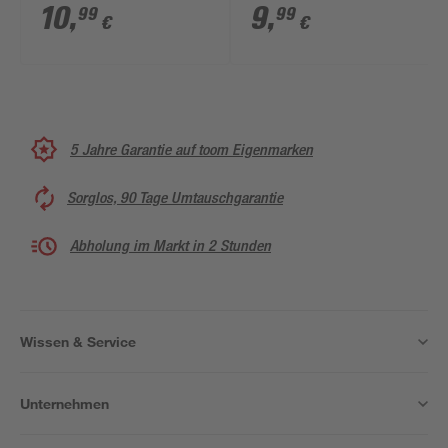
Belag 280 x 140 mm
10
,
9
,
99
99
€
€
5 Jahre Garantie auf toom Eigenmarken
Sorglos, 90 Tage Umtauschgarantie
Abholung im Markt in 2 Stunden
Wissen & Service
Unternehmen