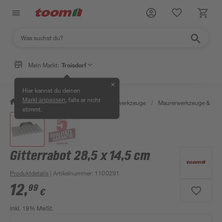
Mein Markt:
Troisdorf
✕
Hier kannst du deinen
, falls er nicht
Markt anpassen
/
Werkstatt & Maschinen
/
Handwerkzeuge
/
Maurerwerkzeuge & Fli
stimmt.
Gitterrabot 28,5 x 14,5 cm
Produktdetails
| Artikelnummer
:
1100291
12
,
99
€
inkl. 19% MwSt.