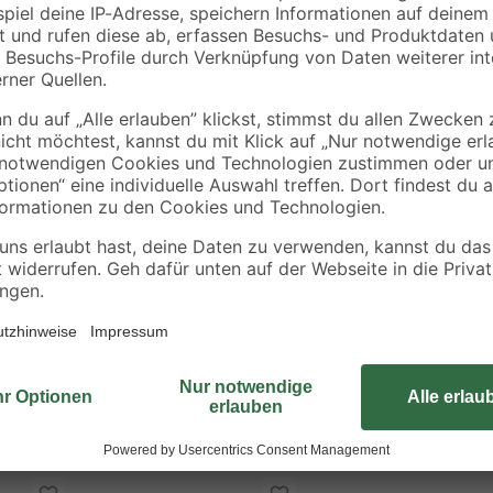
41
,
38
,
99
99
€
€
Das Gitterrost von Aco besteht au
Kellerfenstern. Die Maschenweite 
kleine Schmutzpartikel aufgefangen
unterschiedlichen Größen erhältlic