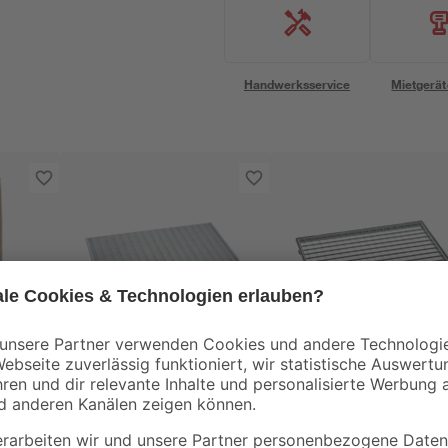
Handwerksservice
Mietgerät
ACO
ACO
kg
Gitterrost 60 x 40 cm
Gitterrost mit Zarge