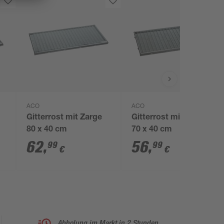
ACO
ACO
Gitterrost mit Zarge
Gitterrost mit Zarge
80 x 40 cm
70 x 40 cm
62
,
56
,
99
99
€
€
Abholung im Markt in 2 Stunden