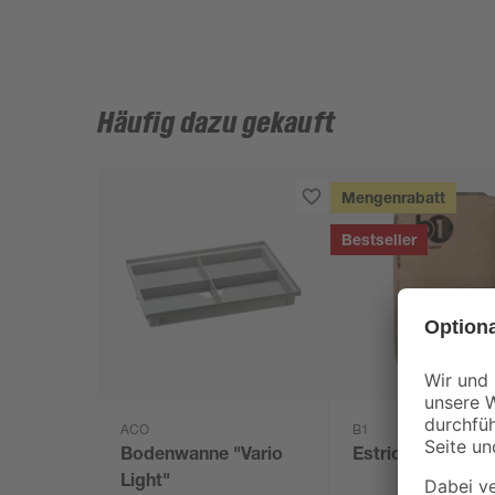
Häufig dazu gekauft
Mengenrabatt
Bestseller
ACO
B1
Bodenwanne "Vario
Estrichbeton 25 
Light"