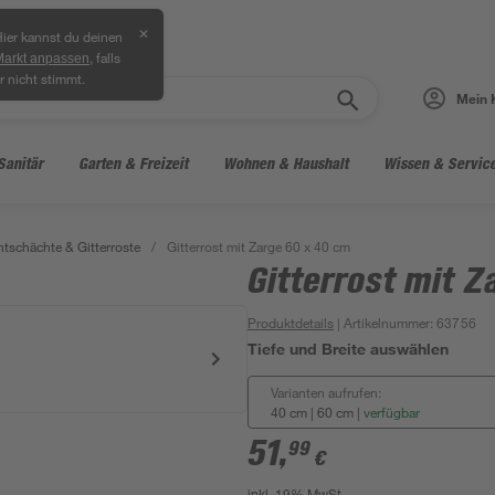
✕
ier kannst du deinen
, falls
Markt anpassen
r nicht stimmt.
Mein 
Sanitär
Garten & Freizeit
Wohnen & Haushalt
Wissen & Servic
htschächte & Gitterroste
/
Gitterrost mit Zarge 60 x 40 cm
Gitterrost mit Z
Produktdetails
| Artikelnummer
:
63756
Tiefe und Breite auswählen
Varianten aufrufen:
40 cm | 60 cm
|
verfügbar
51
,
99
€