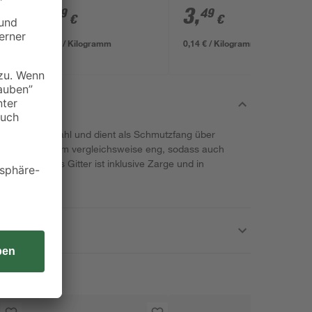
5
,
3
,
29
49
€
€
0,21 € / Kilogramm
0,14 € / Kilogramm
s robustem Stahl und dient als Schmutzfang über
ist mit 3 x 1 mm vergleichsweise eng, sodass auch
 werden. Das Gitter ist inklusive Zarge und in
h.