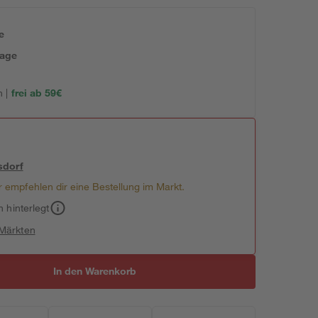
e
tage
 |
frei ab 59€
sdorf
 empfehlen dir eine Bestellung im Markt.
h hinterlegt
 Märkten
In den Warenkorb