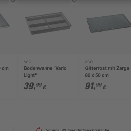
ACO
ACO
40 cm
Bodenwanne "Vario
Gitterrost mit Zarge
Light"
80 x 50 cm
39
,
91
,
99
99
€
€
Sorglos, 90 Tage Umtauschgarantie