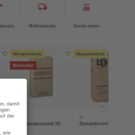
eservice
Miettransporter
Energie sparen
Mengenrabatt
Mengenrabatt
Bestseller
B1
Universalzement 25
Zementmörtel 25 kg
kg