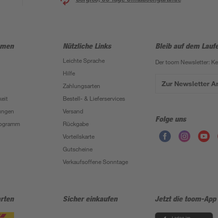
hmen
Nützliche Links
Bleib auf dem Lauf
Leichte Sprache
Der toom Newsletter: K
Hilfe
Zur Newsletter 
Zahlungsarten
eit
Bestell- & Lieferservices
ungen
Versand
Folge uns
Programm
Rückgabe
Vorteilskarte
Gutscheine
Verkaufsoffene Sonntage
rten
Sicher einkaufen
Jetzt die toom-App