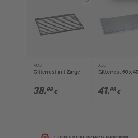
ACO
ACO
Gitterrost mit Zarge
Gitterrost 60 x 
38
,
41
,
99
99
€
€
5 Jahre Garantie auf toom Eigenmarken