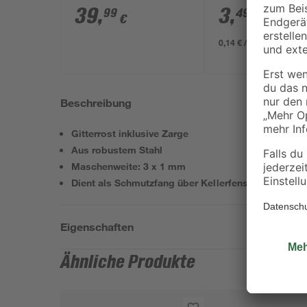
39
,
3
,
99
49
€
€
0,14 € / Kilogramm
Beschreibung
Gitterrost inklusive Zarge
Aus robustem Stahl
Maschenweite: 3 x 1 mm
Dient als Schmutzfang über Kellerfenstern
Eigenschaften
Ähnliche Produkte