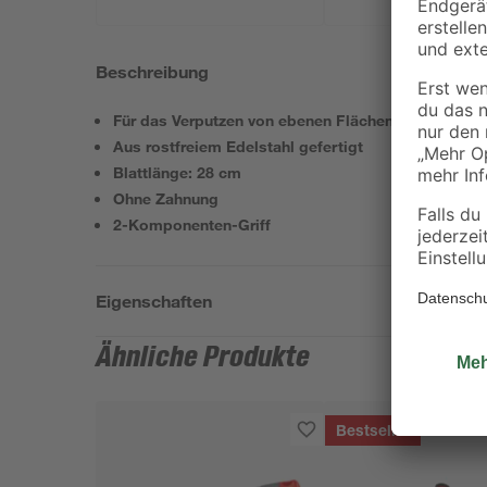
Beschreibung
Für das Verputzen von ebenen Flächen
Aus rostfreiem Edelstahl gefertigt
Blattlänge: 28 cm
Ohne Zahnung
2-Komponenten-Griff
Eigenschaften
Ähnliche Produkte
Bestseller