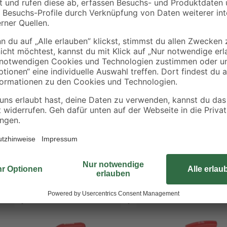
Die Glättekelle von toom hilft di
glatt und eben zu streichen. Ins
unterstützt dich die Kelle und ersc
Oberfläche. Dank des robusten Ed
widerstandsfähig und langlebig. M
hast du ein angenehmes Arbeitsgefü