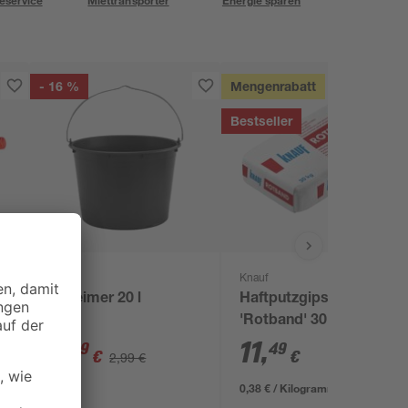
eservice
Miettransporter
Energie sparen
- 16 %
Mengenrabatt
Bestseller
Knauf
Baueimer 20 l
Haftputzgips
'Rotband' 30 kg
2
,
11
,
49
49
€
€
2,99 €
0,38 € / Kilogramm