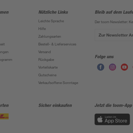
hmen
Nützliche Links
Bleib auf dem Lauf
Leichte Sprache
Der toom Newsletter: K
Hilfe
Zur Newsletter 
Zahlungsarten
eit
Bestell- & Lieferservices
ungen
Versand
Folge uns
Programm
Rückgabe
Vorteilskarte
Gutscheine
Verkaufsoffene Sonntage
rten
Sicher einkaufen
Jetzt die toom-App