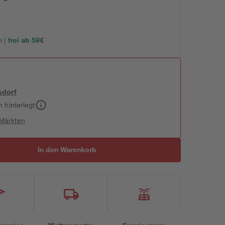
 |
frei ab 59€
sdorf
h hinterlegt
 Märkten
In den Warenkorb