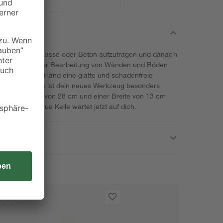
r Putz, Spachtelmasse oder Beton aufzutragen und danach
besondere bei der Bearbeitung von Wänden und Böden
hafft in deiner Hand eine glatte und schadenfreie
elstahl-Kopfes ist dein neues Werkzeug besonders
it einer Länge von 28 cm und einer Breite von 13 cm
hl. Deine neue Kelle wartet jetzt auf dich.