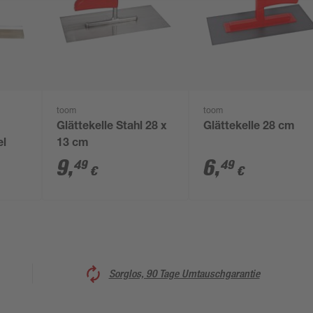
toom
toom
Glättekelle Stahl 28 x
Glättekelle 28 cm
el
13 cm
9
,
6
,
49
49
€
€
Sorglos, 90 Tage Umtauschgarantie