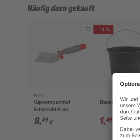
Häufig dazu gekauft
- 11 %
toom
Gipserspachtel
Baueimer 12 l
Edelstahl 8 cm
9
,
1
,
39
49
€
€
1,69 €