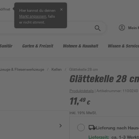
öffnet
✕
Hier kannst du deinen
, falls
Markt anpassen
er nicht stimmt.
Mein 
Sanitär
Garten & Freizeit
Wohnen & Haushalt
Wissen & Servic
zeuge & Fliesenwerkzeuge
/
Kellen
/
Glättekelle 28 cm
Glättekelle 28 c
Produktdetails
| Artikelnummer
:
1100240
11
,
49
€
inkl. 19% MwSt.
Lieferung nach Haus
Lieferzeit:
ca. 1-3 Werk