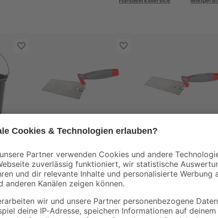
Handwerksservice
Mietgerät
toom
toom
Maurerkelle 16 cm
Berner Putzkelle 14
cm
11
,
9
,
99
99
€
€