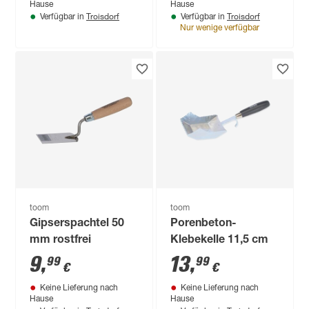
Hause
Hause
Troisdorf
Troisdorf
Verfügbar in
Verfügbar in
Nur wenige verfügbar
toom
toom
Gipserspachtel 50
Porenbeton-
mm rostfrei
Klebekelle 11,5 cm
9
,
13
,
99
99
€
€
Keine Lieferung nach
Keine Lieferung nach
Hause
Hause