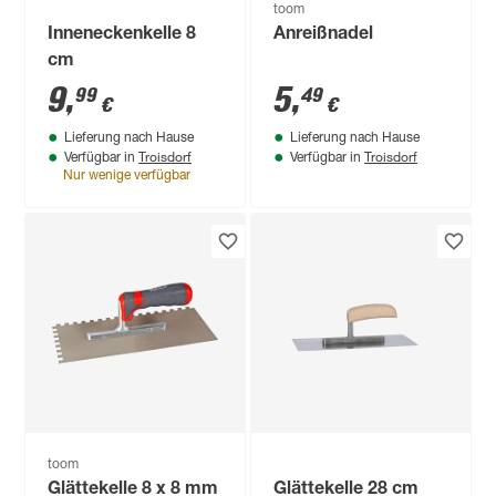
toom
Inneneckenkelle 8
Anreißnadel
cm
9
,
5
,
99
49
€
€
Lieferung nach Hause
Lieferung nach Hause
Troisdorf
Troisdorf
Verfügbar in
Verfügbar in
Nur wenige verfügbar
toom
Glättekelle 8 x 8 mm
Glättekelle 28 cm