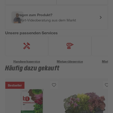
Fragen zum Produkt?
Sofort-Videoberatung aus dem Markt
Unsere passenden Services
Handwerksservice
Mietgeräteservice
Miettra
Häufig dazu gekauft
Bestseller