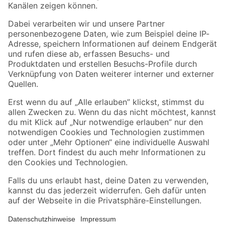
Folge uns
Zahlungsarten
Versandarten
Sicher einkaufen
Jetzt die toom-App herunterladen
Alle Preisangaben in EUR inkl. gesetzl. MwSt.. Die dargestellten Angebote sind unter
Umständen nicht in allen Märkten verfügbar. Die angegebenen Verfügbarkeiten beziehen
sich auf den unter "Mein Markt" ausgewählten toom Baumarkt. Alle Angebote und
Produkte nur solange der Vorrat reicht.
*Paketversand ab 59 € versandkostenfrei, gilt nicht für Artikel mit Speditionsversand, hier