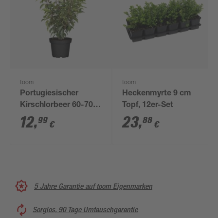
toom
toom
Portugiesischer
Heckenmyrte 9 cm
Kirschlorbeer 60-70
Topf, 12er-Set
cm
12
,
23
,
99
88
€
€
5 Jahre Garantie auf toom Eigenmarken
Sorglos, 90 Tage Umtauschgarantie