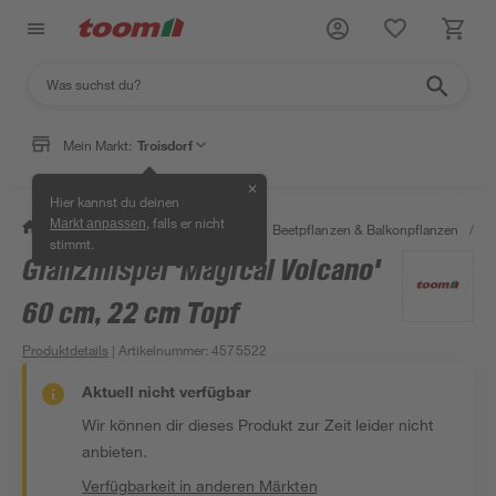
Mein Markt:
Troisdorf
✕
Hier kannst du deinen
, falls er nicht
Markt anpassen
/
Garten & Freizeit
/
Pflanzen
/
Beetpflanzen & Balkonpflanzen
/
T
stimmt.
Glanzmispel 'Magical Volcano'
60 cm, 22 cm Topf
Produktdetails
| Artikelnummer
:
4575522
Aktuell nicht verfügbar
Wir können dir dieses Produkt zur Zeit leider nicht
anbieten.
Verfügbarkeit in anderen Märkten