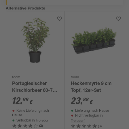
Alternative Produkte
toom
toom
Portugiesischer
Heckenmyrte 9 cm
Kirschlorbeer 60-70
Topf, 12er-Set
cm
12
,
23
,
99
88
€
€
Keine Lieferung nach
Lieferung nach Hause
Hause
Nicht verfügbar in
Troisdorf
Troisdorf
Verfügbar in
(3)
(3)