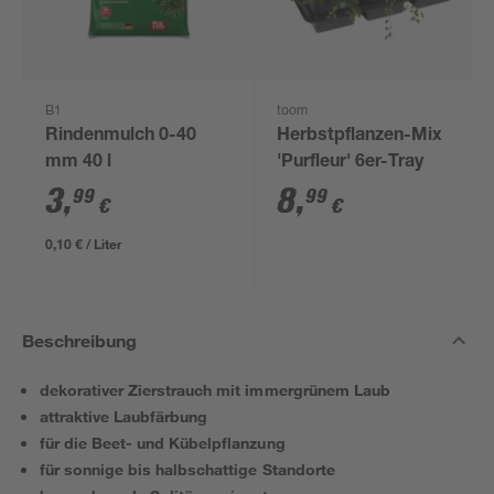
B1
toom
Rindenmulch 0-40
Herbstpflanzen-Mix
mm 40 l
'Purfleur' 6er-Tray
3
,
8
,
99
99
€
€
0,10 € / Liter
Beschreibung
dekorativer Zierstrauch mit immergrünem Laub
attraktive Laubfärbung
für die Beet- und Kübelpflanzung
für sonnige bis halbschattige Standorte