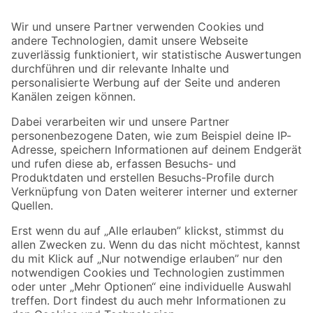
Bleib auf dem Laufenden mit unserem Newsletter
Der toom Newsletter: Keine Angebote und Aktionen mehr verpassen!
Zur Newsletter Anmeldung
Folge uns
Zahlungsarten
Versandarten
Sicher einkaufen
Jetzt die toom-App herunterladen