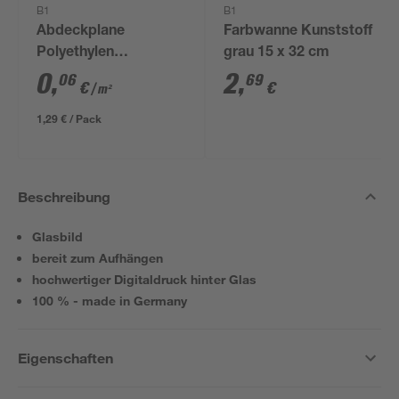
B1
B1
Abdeckplane
Farbwanne Kunststoff
Polyethylen
grau 15 x 32 cm
transparent 4 x 5 m
0
,
2
,
06
69
€
€
/ m²
1,29 € / Pack
Beschreibung
Glasbild
bereit zum Aufhängen
hochwertiger Digitaldruck hinter Glas
100 % - made in Germany
Eigenschaften