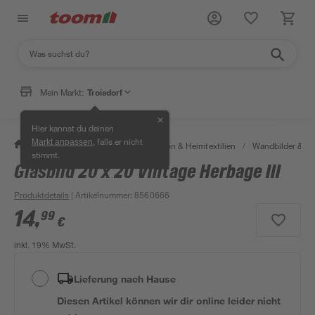
Mein Markt:
Troisdorf
✕
Hier kannst du deinen
, falls er nicht
Markt anpassen
/
Wohnen & Haushalt
/
Dekoration & Heimtextilien
/
Wandbilder & W
stimmt.
Glasbild 20 x 20 Vintage Herbage III
Produktdetails
| Artikelnummer
:
8560666
14
,
99
€
inkl. 19% MwSt.
Lieferung nach Hause
Diesen Artikel können wir dir online leider nicht