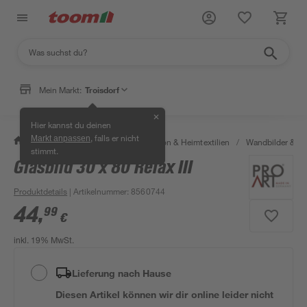
Mein Markt:
Troisdorf
✕
Hier kannst du deinen
, falls er nicht
Markt anpassen
/
Wohnen & Haushalt
/
Dekoration & Heimtextilien
/
Wandbilder & W
stimmt.
Glasbild 30 x 80 Relax III
Produktdetails
| Artikelnummer
:
8560744
44
,
99
€
inkl. 19% MwSt.
Lieferung nach Hause
Diesen Artikel können wir dir online leider nicht