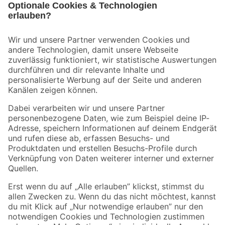
Bleib auf dem Laufenden mit unserem Newsletter
Der toom Newsletter: Keine Angebote und Aktionen mehr verpassen!
Zur Newsletter Anmeldung
Folge uns
Zahlungsarten
Versandarten
Sicher einkaufen
Jetzt die toom-App herunterladen