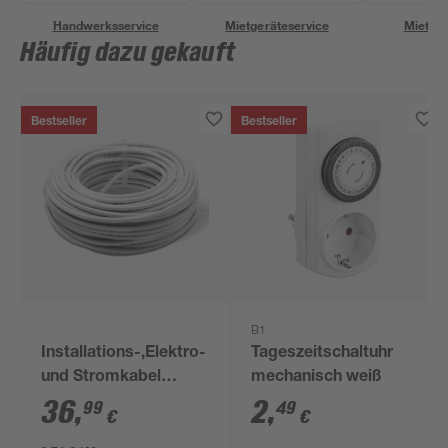
Handwerksservice
Mietgeräteservice
Miettra
Häufig dazu gekauft
Bestseller
Bestseller
B1
Installations-,Elektro-
Tageszeitschaltuhr
und Stromkabel
mechanisch weiß
NYM-J 3x1,5mm² 50
36
,
2
,
99
49
€
€
m