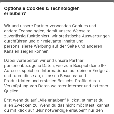
Bleib auf dem Laufenden mit unserem Newsletter
Der toom Newsletter: Keine Angebote und Aktionen mehr verpassen!
Zur Newsletter Anmeldung
Folge uns
Zahlungsarten
Versandarten
Sicher einkaufen
Jetzt die toom-App herunterladen