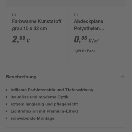
B1
B1
Farbwanne Kunststoff
Abdeckplane
grau 15 x 32 cm
Polyethylen
transparent 4 x 5 m
2
,
0
,
69
06
€
€
/ m²
1,29 € / Pack
Beschreibung
brillante Farbintensität und Tiefenwirkung
luxuriöse und moderne Optik
extrem langlebig und pflegeleicht
Lichtreflexion mit Premium-Effekt
schwebende Montage