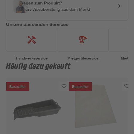
Fragen zum Produkt?
Sofort-Videoberatung aus dem Markt
Unsere passenden Services
Handwerksservice
Mietgeräteservice
Miettra
Häufig dazu gekauft
Bestseller
Bestseller