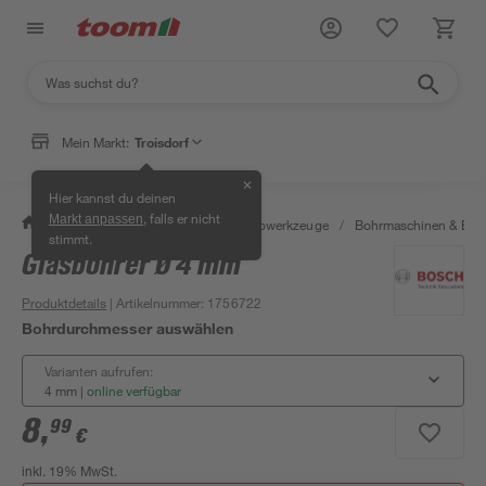
Mein Markt:
Troisdorf
✕
Hier kannst du deinen
, falls er nicht
Markt anpassen
/
Werkstatt & Maschinen
/
Elektrowerkzeuge
/
Bohrmaschinen & Boh
stimmt.
Glasbohrer Ø 4 mm
Produktdetails
| Artikelnummer
:
1756722
Bohrdurchmesser auswählen
Varianten aufrufen:
4 mm
|
online verfügbar
8
,
99
€
inkl. 19% MwSt.