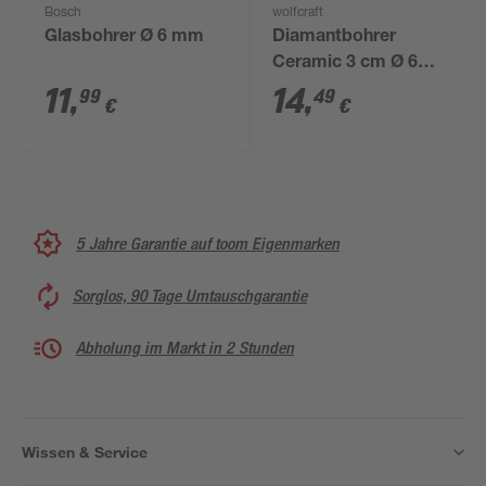
Bosch
wolfcraft
Glasbohrer Ø 6 mm
Diamantbohrer
Ceramic 3 cm Ø 6
mm
11
,
14
,
99
49
€
€
5 Jahre Garantie auf toom Eigenmarken
Sorglos, 90 Tage Umtauschgarantie
Abholung im Markt in 2 Stunden
Wissen & Service