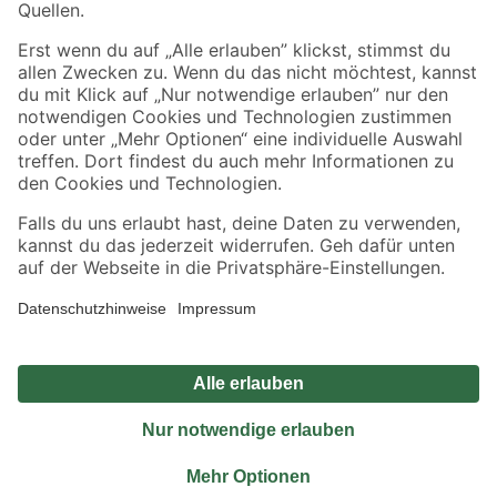
Sicher einkaufen
Jetzt die toom-App herunterladen
Alle Preisangaben in EUR inkl. gesetzl. MwSt.. Die dargestellten Angebote sind unter
Umständen nicht in allen Märkten verfügbar. Die angegebenen Verfügbarkeiten beziehen
sich auf den unter "Mein Markt" ausgewählten toom Baumarkt. Alle Angebote und
Produkte nur solange der Vorrat reicht.
*Paketversand ab 59 € versandkostenfrei, gilt nicht für Artikel mit Speditionsversand, hier
fallen zusätzliche Versandkosten an.
Datenschutz
Privatsphäre
Impressum
AGB
Nutzungsbedingungen
Widerrufsrecht
Vertrag widerrufen
Barrierefreiheit
© 2026 toom Baumarkt GmbH