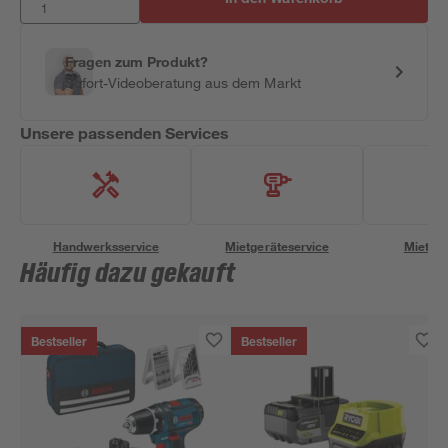
Fragen zum Produkt?
Sofort-Videoberatung aus dem Markt
Unsere passenden Services
Handwerksservice
Mietgeräteservice
Miettra
Häufig dazu gekauft
Bestseller
Bestseller