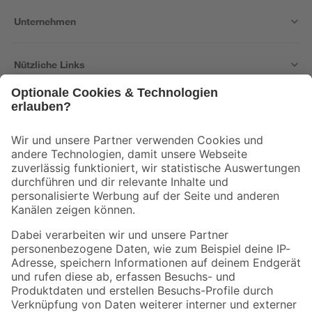
Unternehmen
Nützliche Links
Bleib auf dem Laufenden mit unserem Newsletter
Der toom Newsletter: Keine Angebote und Aktionen mehr verpassen!
Zur Newsletter Anmeldung
Folge uns
Zahlungsarten
Versandarten