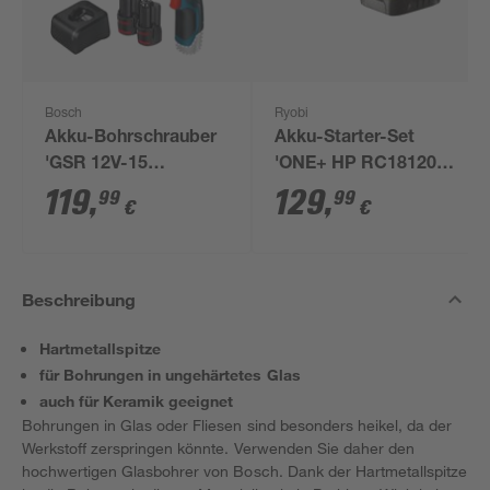
Bosch
Ryobi
Akku-Bohrschrauber
Akku-Starter-Set
'GSR 12V-15
'ONE+ HP RC18120-
Professional' mit 2
150X' 18 V 5,0 Ah mit
119
,
129
,
99
99
€
€
Akkus, Tasche und
Akku und Ladegerät
Zubehörset
Beschreibung
Hartmetallspitze
für Bohrungen in ungehärtetes Glas
auch für Keramik geeignet
Bohrungen in Glas oder Fliesen sind besonders heikel, da der
Werkstoff zerspringen könnte. Verwenden Sie daher den
hochwertigen Glasbohrer von Bosch. Dank der Hartmetallspitze