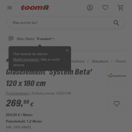
Mein Markt:
Troisdorf
✕
Hier kannst du deinen
, falls er nicht
Markt anpassen
/
Garten & Freizeit
/
Zäune & Sichtschutz
/
Glaszäune
/
Glaseleme
stimmt.
Glaselement 'System Beta'
120 x 180 cm
Produktdetails
| Artikelnummer
:
4282108
269
,
99
€
224,99 € / Meter
Paketinhalt:
1,2 Meter
inkl. 19% MwSt.