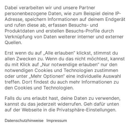
Zahlungsarten
Versandarten
Sicher einkaufen
Jetzt die toom-App herunterladen
Alle Preisangaben in EUR inkl. gesetzl. MwSt.. Die dargestellten Angebote sind unter
Umständen nicht in allen Märkten verfügbar. Die angegebenen Verfügbarkeiten beziehen
sich auf den unter "Mein Markt" ausgewählten toom Baumarkt. Alle Angebote und
Produkte nur solange der Vorrat reicht.
*Paketversand ab 59 € versandkostenfrei, gilt nicht für Artikel mit Speditionsversand, hier
fallen zusätzliche Versandkosten an.