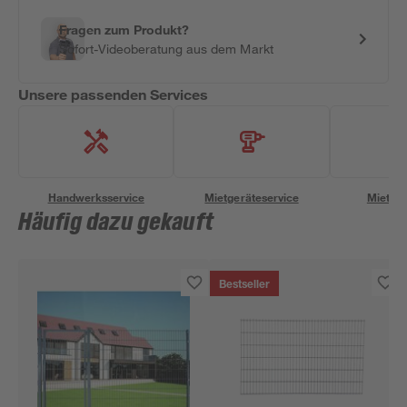
Fragen zum Produkt?
Sofort-Videoberatung aus dem Markt
Unsere passenden Services
Handwerksservice
Mietgeräteservice
Miettra
Häufig dazu gekauft
Bestseller