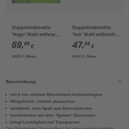
Doppelstabmatte
Doppelstabmatte
'Hugo' Stahl anthrazit
'Ivar' Stahl anthrazit
200 x 180 cm
200 x 123 cm
69
,
47
,
99
99
€
€
35,00 € / Meter
24,00 € / Meter
Beschreibung
mit 8 mm starkem Einscheiben-Sicherheitsglas
Pflegeleicht - einfach abwaschen
winddicht, ohne Spalt zum Klemmpfosten
kombinierbar mit allen 'System'-Zaunserien
bringt Leichtigkeit und Transparenz
Das Glaselement 'System Beta' hat eine einseitig mattierte