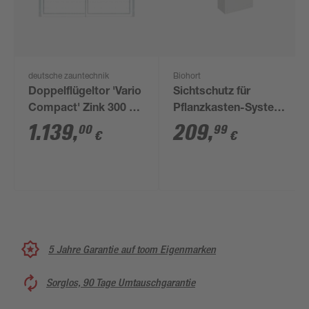
deutsche zauntechnik
Biohort
Doppelflügeltor 'Vario
Sichtschutz für
Compact' Zink 300 x
Pflanzkasten-System
180 cm
'Belvedere' quarzgrau
1.139
,
209
,
00
99
€
€
Gr. 100
5 Jahre Garantie auf toom Eigenmarken
Sorglos, 90 Tage Umtauschgarantie