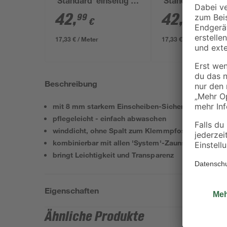
'Standard' einseitig 11
'Standard' einsei
x 11 x 248 cm grau
x 11 x 248 cm gr
42
,
42
,
99
99
€
€
17,33 € / Meter
17,33 € / Meter
Beschreibung
mit 8 mm starkem Einscheiben-Sicherheitsglas
pflegeleicht - einfach abwaschen
winddicht, ohne Spalt zum Klemmpfosten
kombinierbar mit allen 'System'-Zaunserien
bringt Leichtigkeit und Transparenz
Eigenschaften
Ähnliche Produkte