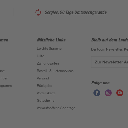
Sorglos, 90 Tage Umtauschgarantie
hmen
Nützliche Links
Bleib auf dem Lauf
Leichte Sprache
Der toom Newsletter: K
Hilfe
Zur Newsletter 
Zahlungsarten
eit
Bestell- & Lieferservices
ungen
Versand
Folge uns
Programm
Rückgabe
Vorteilskarte
Gutscheine
Verkaufsoffene Sonntage