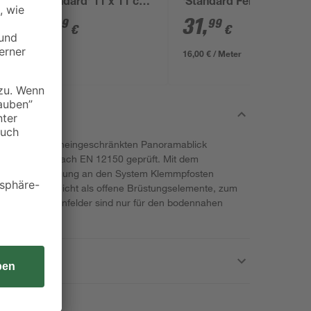
'Standard' 11 x 11 cm
'Standard Fels' 200 x
grau
38,5 x 3,5 cm grau
4
,
31
,
99
99
€
€
16,00 € / Meter
nst du einen uneingeschränkten Panoramablick
eitsglas ist nach EN 12150 geprüft. Mit dem
ür die Befestigung an den System Klemmpfosten
 Glaselemente nicht als offene Brüstungselemente, zum
d. Die Glas-Zaunfelder sind nur für den bodennahen