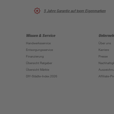
5 Jahre Garantie auf toom Eigenmarken
Wissen & Service
Unterne
Handwerksservice
Über uns
Entsorgungsservice
Karriere
Finanzierung
Presse
Übersicht Ratgeber
Nachhaltigk
Übersicht Märkte
Auszeichn
DIY-Städte-Index 2026
Affiliate-