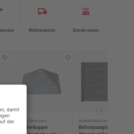
eservice
Miettransporter
Energie sparen
Beckers Betonzaun
Beckers Betonzaun
Pfostenkappe
Betonzaunplatte