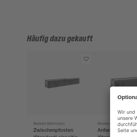
Häufig dazu gekauft
Beckers Betonzaun
Beckers Betonzaun
Zwischenpfosten
Anfangspfosten