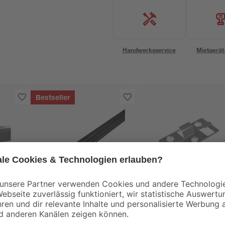
Handwerksservice
Mietgerät
Bestseller
Kovalex
WPC-
Befestigungsclips