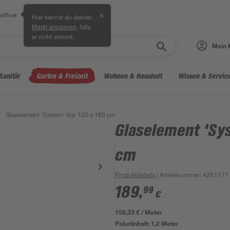
öffnet
✕
Hier kannst du deinen
, falls
Markt anpassen
er nicht stimmt.
Mein 
Sanitär
Garten & Freizeit
Wohnen & Haushalt
Wissen & Servic
/
Glaselement 'System' klar 120 x 180 cm
Glaselement 'Sys
cm
Produktdetails
| Artikelnummer
:
4281171
189
,
99
€
158,33 € / Meter
Paketinhalt:
1,2 Meter