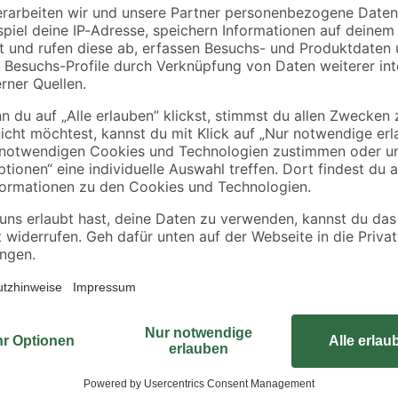
tig 11
Terrassenunterkonstruktion
Edelstahl 25 Stück
au
anthrazit 2500 x 60 x
19
,
15
,
99
99
€
€
30 mm
8,00 € / Meter
Mit dem 'System'-Glaslement kan
genießen. Das 8 mm starke Sicherh
Glaselement werden Dichtungen f
geliefert. Bitte beachte, dass die
Beispiel für Balkone geeignet sin
Aufbau geeignet.