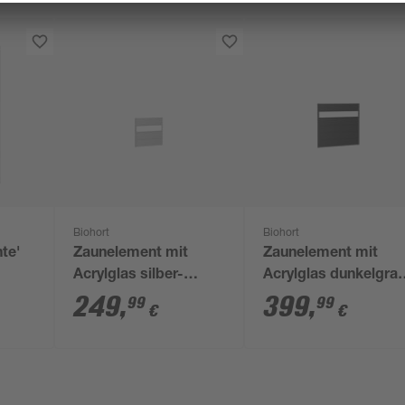
Biohort
Biohort
te'
Zaunelement mit
Zaunelement mit
Acrylglas silber-
Acrylglas dunkelgra
t 100
metallic 100 x 90 cm
metallic 150 x 135 c
249
,
399
,
99
99
€
€