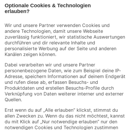
Bleib auf dem Laufenden mit unserem Newsletter
Der toom Newsletter: Keine Angebote und Aktionen mehr verpassen!
Zur Newsletter Anmeldung
Folge uns
Zahlungsarten
Versandarten
Sicher einkaufen
Jetzt die toom-App herunterladen