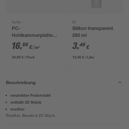
Gutta
B1
PC-
Silikon transparent
Hohlkammerplatte
280 ml
transparent 200 x 105
16
,
3
,
66
49
€
€
/ m²
x 0,45 cm
34,99 € / Pack
12,46 € / Liter
Beschreibung
verzinkter Federstahl
enthält 20 Stück
rostfrei
Rostfrei, Beutel à 20 Stück.