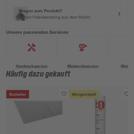
Fragen zum Produkt?
Sofort-Videoberatung aus dem Markt
Unsere passenden Services
Handwerksservice
Mietgeräteservice
Miettra
Häufig dazu gekauft
Bestseller
Mengenrabatt