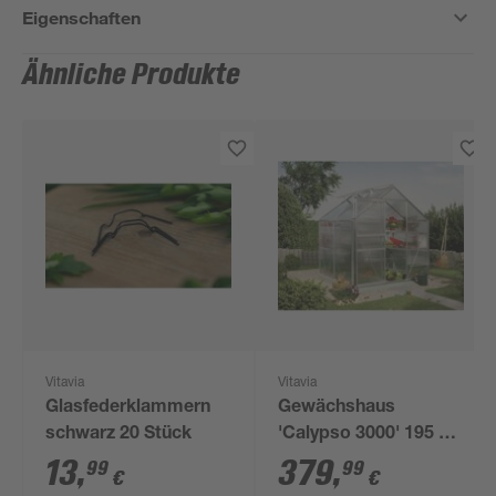
Eigenschaften
Ähnliche Produkte
Vitavia
Vitavia
Glasfederklammern
Gewächshaus
schwarz 20 Stück
'Calypso 3000' 195 x
158 cm mit 4 mm
13
,
379
,
99
99
€
€
Hohlkammerplatten