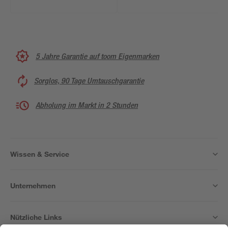
silbern
5 Jahre Garantie auf toom Eigenmarken
Sorglos, 90 Tage Umtauschgarantie
Abholung im Markt in 2 Stunden
Wissen & Service
Unternehmen
Nützliche Links