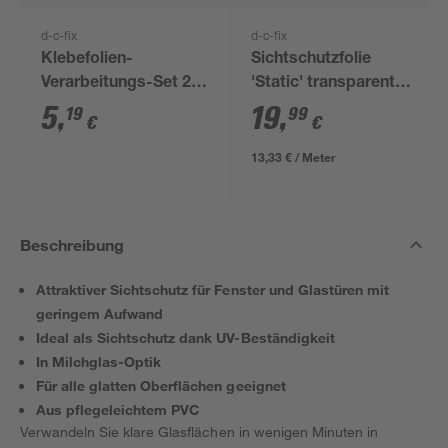
d-c-fix
d-c-fix
Klebefolien-
Sichtschutzfolie
Verarbeitungs-Set 2-
'Static' transparent
teilig
67,5 x 150 cm
5
,
19
,
19
99
€
€
13,33 € / Meter
Beschreibung
Attraktiver Sichtschutz für Fenster und Glastüren mit
geringem Aufwand
Ideal als Sichtschutz dank UV-Beständigkeit
In Milchglas-Optik
Für alle glatten Oberflächen geeignet
Aus pflegeleichtem PVC
Verwandeln Sie klare Glasflächen in wenigen Minuten in