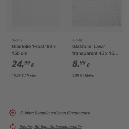
d-c-fix
d-c-fix
Glasfolie 'Frost' 90 x
Glasfolie 'Lava'
150 cm
transparent 45 x 150
cm
24
,
8
,
99
99
€
€
16,66 € / Meter
5,99 € / Meter
5 Jahre Garantie auf toom Eigenmarken
Sorglos, 90 Tage Umtauschgarantie