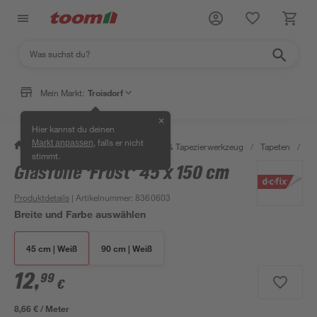
Mein Markt:
Troisdorf
✕
Hier kannst du deinen
, falls er nicht
Markt anpassen
/
Wohnen & Haushalt
/
Tapeten & Tapezierwerkzeug
/
Tapeten
/
Kl
stimmt.
Glasfolie 'Frost' 45 x 150 cm
Produktdetails
| Artikelnummer
:
8360603
Breite und Farbe auswählen
45 cm | Weiß
90 cm | Weiß
12
,
99
€
8,66 € / Meter