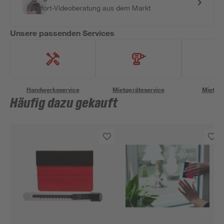
Sofort-Videoberatung aus dem Markt
Unsere passenden Services
Handwerksservice
Mietgeräteservice
Miettra
Häufig dazu gekauft