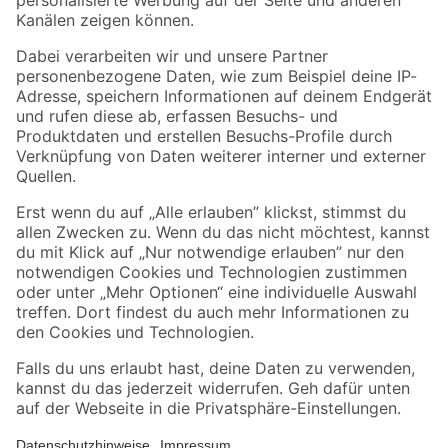
Folge uns
Zahlungsarten
Versandarten
Sicher einkaufen
Jetzt die toom-App herunterladen
Alle Preisangaben in EUR inkl. gesetzl. MwSt.. Die dargestellten Angebote sind unter
Umständen nicht in allen Märkten verfügbar. Die angegebenen Verfügbarkeiten beziehen
sich auf den unter "Mein Markt" ausgewählten toom Baumarkt. Alle Angebote und
Produkte nur solange der Vorrat reicht.