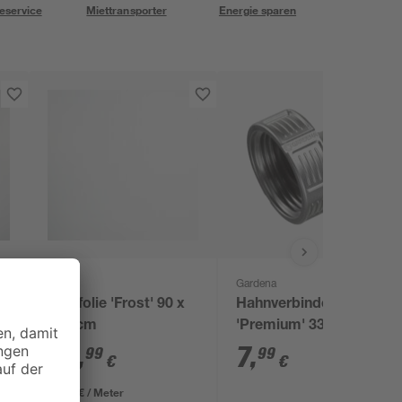
eservice
Miettransporter
Energie sparen
d-c-fix
Gardena
Glasfolie 'Frost' 90 x
Hahnverbinder
150 cm
'Premium' 33,3 mm
(1") lose
20
,
7
,
99
99
€
€
13,99 € / Meter