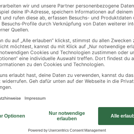
Nicht immer möchte man den volle
mit geringem Aufwand
Glastüren mit der Glasfolie „Milky“
statischen Aufladung an Glasfläch
Optik.