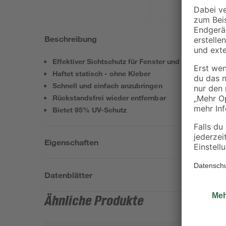
Beschreibung
Effektiver Sichtschutz für Fenster und Glastüren 
Haftet statisch - ohne Kleber
Schnell und einfach anzubringen
Rückstandsfrei wieder entfernbar
Bietet 95% UV-Schutz
Eigenschaften
Datenblätter
Ähnliche Produkte