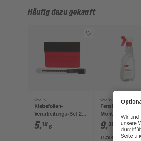
Häufig dazu gekauft
d-c-fix
d-c-fix
Klebefolien-
Fensterfolien-
Verarbeitungs-Set 2-
Montageflüssigk
teilig
500 ml
5
,
9
,
19
39
€
€
18,78 € / Liter