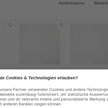
Handwerksservice
Mietgerät
d-c-fix
d-c-fix
Glasfolie 'Milky' 67,5 x
Glasfolie 'Milky' 45 x
eit
150 cm
150 cm
13
,
8
,
99
99
€
€
9,33 € / Meter
5,99 € / Meter