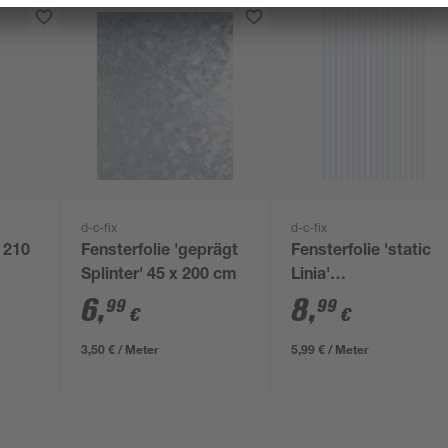
d-c-fix
d-c-fix
' 210
Fensterfolie 'geprägt
Fensterfolie 'static
Splinter' 45 x 200 cm
Linia'
weiß/transparent
6
,
8
,
99
99
€
€
gestreift 45 x 150 c
3,50 € / Meter
5,99 € / Meter