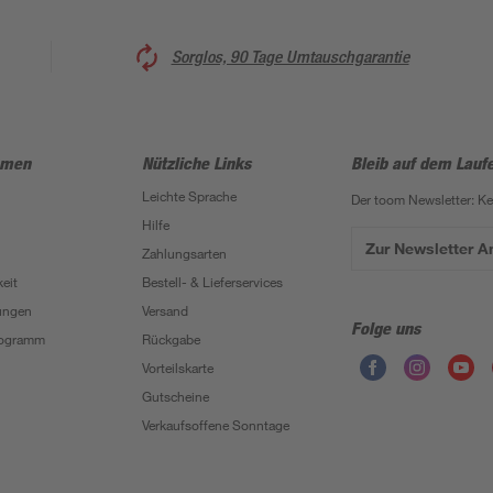
Sorglos, 90 Tage Umtauschgarantie
hmen
Nützliche Links
Bleib auf dem Lauf
Leichte Sprache
Der toom Newsletter: K
Hilfe
Zur Newsletter 
Zahlungsarten
eit
Bestell- & Lieferservices
ungen
Versand
Folge uns
Programm
Rückgabe
Vorteilskarte
Gutscheine
Verkaufsoffene Sonntage