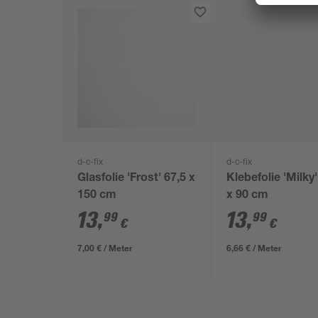
d-c-fix
d-c-fix
Glasfolie 'Frost' 67,5 x
Klebefolie 'Milky
150 cm
x 90 cm
13
,
13
,
99
99
€
€
7,00 € / Meter
6,66 € / Meter