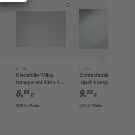
d-c-fix
d-c-fix
Klebefolie 'Milky'
Sichtschutzklebefolie
transparent 200 x 45
'Opal' transparent
cm
67,5 x 200 cm
6
,
9
,
99
99
€
€
m
3,50 € / Meter
5,00 € / Meter