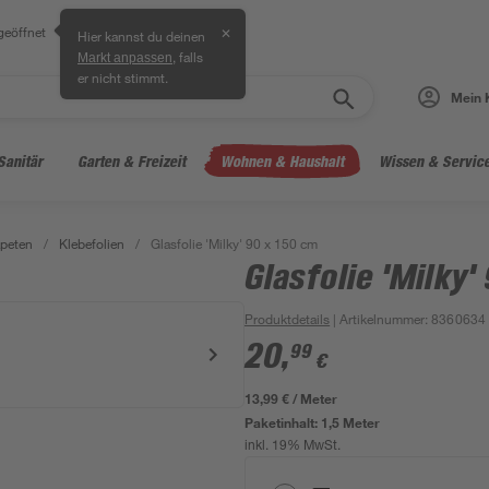
geöffnet
✕
Hier kannst du deinen
, falls
Markt anpassen
er nicht stimmt.
Mein 
Sanitär
Garten & Freizeit
Wohnen & Haushalt
Wissen & Servic
peten
/
Klebefolien
/
Glasfolie 'Milky' 90 x 150 cm
Glasfolie 'Milky'
Produktdetails
| Artikelnummer
:
8360634
20
,
99
€
13,99 € / Meter
Paketinhalt:
1,5 Meter
inkl. 19% MwSt.