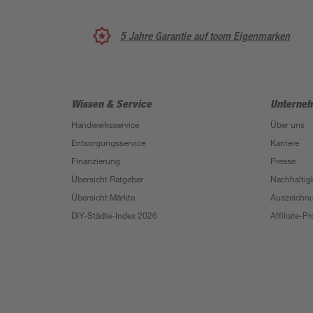
5 Jahre Garantie auf toom Eigenmarken
Wissen & Service
Unterne
Handwerksservice
Über uns
Entsorgungsservice
Karriere
Finanzierung
Presse
Übersicht Ratgeber
Nachhaltigk
Übersicht Märkte
Auszeichn
DIY-Städte-Index 2026
Affiliate-