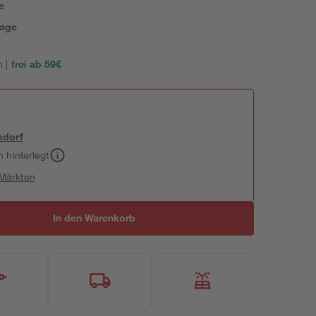
e
tage
 |
frei ab 59€
sdorf
h hinterlegt
 Märkten
In den Warenkorb