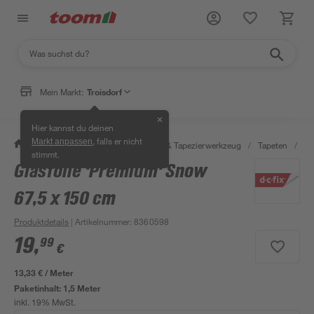
Mein Markt:
Troisdorf
✕
Hier kannst du deinen
, falls er nicht
Markt anpassen
/
Wohnen & Haushalt
/
Tapeten & Tapezierwerkzeug
/
Tapeten
/
Kl
stimmt.
Glasfolie 'Premium' Snow
67,5 x 150 cm
Produktdetails
| Artikelnummer
:
8360598
19
,
99
€
13,33 € / Meter
Paketinhalt:
1,5 Meter
inkl. 19% MwSt.