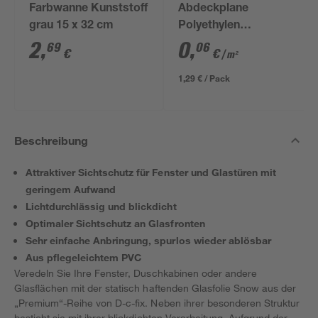
Farbwanne Kunststoff
Abdeckplane
grau 15 x 32 cm
Polyethylen
transparent 4 x 5 m
2
,
0
,
69
06
€
€
/ m²
1,29 € / Pack
Beschreibung
Attraktiver Sichtschutz für Fenster und Glastüren mit
geringem Aufwand
Lichtdurchlässig und blickdicht
Optimaler Sichtschutz an Glasfronten
Sehr einfache Anbringung, spurlos wieder ablösbar
Aus pflegeleichtem PVC
Veredeln Sie Ihre Fenster, Duschkabinen oder andere
Glasflächen mit der statisch haftenden Glasfolie Snow aus der
„Premium“-Reihe von D-c-fix. Neben ihrer besonderen Struktur
besticht sie mit ihrer blickdichten Verarbeitung. Aufgrund der