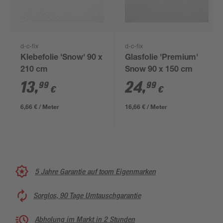
d-c-fix
d-c-fix
Klebefolie 'Snow' 90 x
Glasfolie 'Premium'
210 cm
Snow 90 x 150 cm
13
,
24
,
99
99
€
€
6,66 € / Meter
16,66 € / Meter
5 Jahre Garantie auf toom Eigenmarken
Sorglos, 90 Tage Umtauschgarantie
Abholung im Markt in 2 Stunden