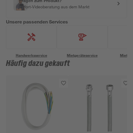
Fragen zum Produkt?
Sofort-Videoberatung aus dem Markt
Unsere passenden Services
Handwerksservice
Mietgeräteservice
Miettra
Häufig dazu gekauft