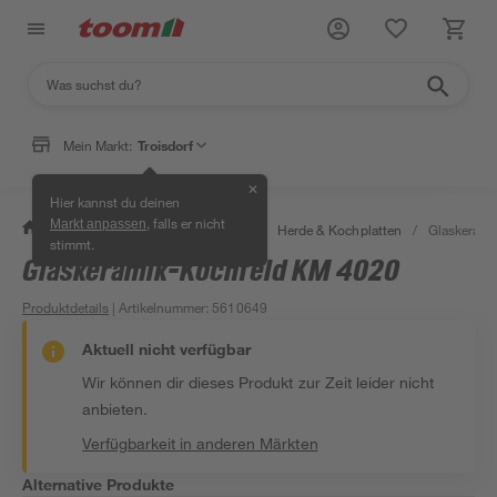
Mein Markt:
Troisdorf
✕
Hier kannst du deinen
, falls er nicht
Markt anpassen
/
Wohnen & Haushalt
/
Küche
/
Herde & Kochplatten
/
Glaskerami
stimmt.
Glaskeramik-Kochfeld KM 4020
Produktdetails
| Artikelnummer
:
5610649
Aktuell nicht verfügbar
Wir können dir dieses Produkt zur Zeit leider nicht
anbieten.
Verfügbarkeit in anderen Märkten
Alternative Produkte