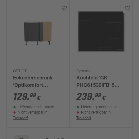
Pyramis
OPTIFIT
Kochfeld 'GK
Eckunterschrank
PHC61530IFB' 5
'Optikomfort
Kochzonen
Linus984'
239
,
129
,
99
99
€
€
anthrazit/eichefarben
Lieferung nach Hause
Lieferung nach Hause
100 x 87 x 58,4 cm
Nicht verfügbar in
Nicht verfügbar in
Troisdorf
Troisdorf