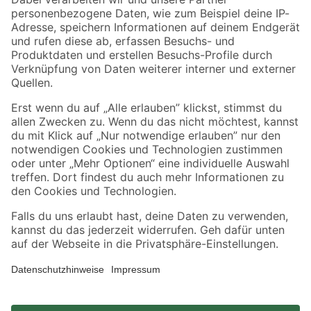
Zahlungsarten
Versandarten
Sicher einkaufen
Jetzt die toom-App herunterladen
Alle Preisangaben in EUR inkl. gesetzl. MwSt.. Die dargestellten Angebote sind unter
Umständen nicht in allen Märkten verfügbar. Die angegebenen Verfügbarkeiten beziehen
sich auf den unter "Mein Markt" ausgewählten toom Baumarkt. Alle Angebote und
Produkte nur solange der Vorrat reicht.
*Paketversand ab 59 € versandkostenfrei, gilt nicht für Artikel mit Speditionsversand, hier
fallen zusätzliche Versandkosten an.