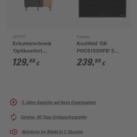
OPTIFIT
Pyramis
Eckunterschrank
Kochfeld 'GK
'Optikomfort
PHC61530IFB' 5
Linus984'
Kochzonen
129
,
239
,
99
99
€
€
anthrazit/eichefarben
100 x 87 x 58,4 cm
5 Jahre Garantie auf toom Eigenmarken
Sorglos, 90 Tage Umtauschgarantie
Abholung im Markt in 2 Stunden