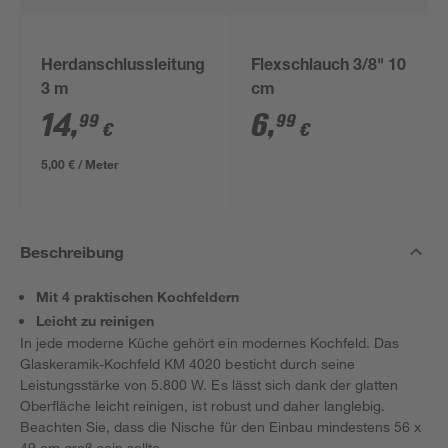
Herdanschlussleitung
Flexschlauch 3/8" 10
3 m
cm
14
,
6
,
99
99
€
€
5,00 € / Meter
Beschreibung
Mit 4 praktischen Kochfeldern
Leicht zu reinigen
In jede moderne Küche gehört ein modernes Kochfeld. Das
Glaskeramik-Kochfeld KM 4020 besticht durch seine
Leistungsstärke von 5.800 W. Es lässt sich dank der glatten
Oberfläche leicht reinigen, ist robust und daher langlebig.
Beachten Sie, dass die Nische für den Einbau mindestens 56 x
49 cm groß sein sollte.