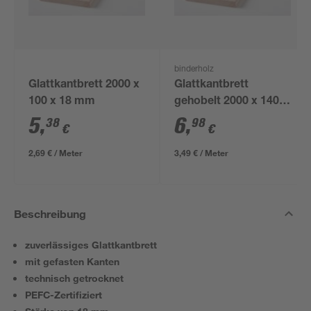
binderholz
Glattkantbrett 2000 x
Glattkantbrett
100 x 18 mm
gehobelt 2000 x 140 x
18 mm
5
,
6
,
38
98
€
€
2,69 € / Meter
3,49 € / Meter
Beschreibung
zuverlässiges Glattkantbrett
mit gefasten Kanten
technisch getrocknet
PEFC-Zertifiziert