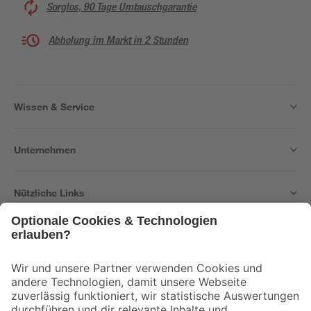
Sorglos, 90 Tage Umtauschgarantie
Abholung im Markt in 2 Stunden
Wissen & Service
Unternehmen
Nützliche Links
Bleib auf dem Laufenden mit unserem Newsletter
Der toom Newsletter: Keine Angebote und Aktionen mehr verpassen!
Zur Newsletter Anmeldung