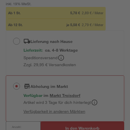
inkl. 19% MwSt.
Ab
1
St.
5,78 €
2,89 €
/
Meter
Ab
12
St.
je
5,58 €
2,79 €
/
Meter
Lieferung nach Hause
Lieferzeit:
ca. 4-8 Werktage
Speditionsversand
Zzgl. 29,95 € Versandkosten
Abholung im Markt
Verfügbar
im
Markt
Troisdorf
Artikel wird 3 Tage für dich hinterlegt
Verfügbarkeit in anderen Märkten
Anzahl:
In den Warenkorb