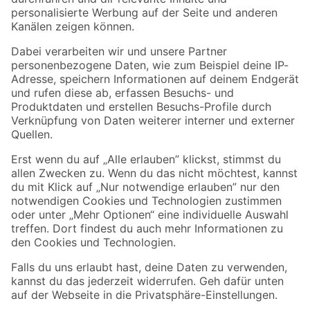
Folge uns
Zahlungsarten
Versandarten
Sicher einkaufen
Jetzt die toom-App herunterladen
Alle Preisangaben in EUR inkl. gesetzl. MwSt.. Die dargestellten Angebote sind unter
Umständen nicht in allen Märkten verfügbar. Die angegebenen Verfügbarkeiten beziehen
sich auf den unter "Mein Markt" ausgewählten toom Baumarkt. Alle Angebote und