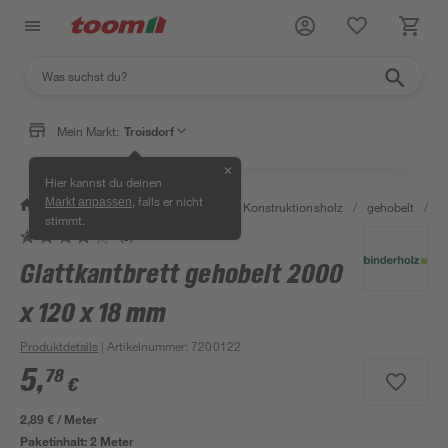
Mein Markt:
Troisdorf
✕
Hier kannst du deinen
, falls er nicht
Markt anpassen
/
Bauen & Renovieren
/
Holz
/
Konstruktionsholz
/
gehobelt
/
G
stimmt.
(3)
Mengenrabatt
Glattkantbrett gehobelt 2000
x 120 x 18 mm
Produktdetails
| Artikelnummer
:
7200122
5
,
78
€
2,89 € / Meter
Paketinhalt:
2 Meter