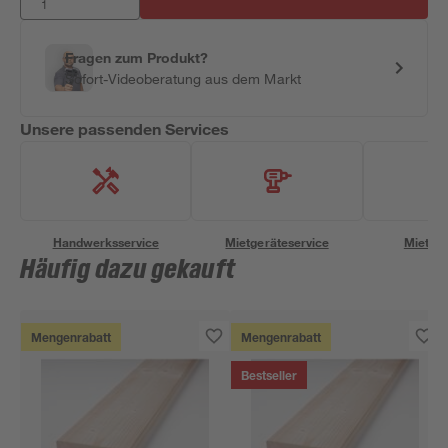
Fragen zum Produkt?
Sofort-Videoberatung aus dem Markt
Unsere passenden Services
Handwerksservice
Mietgeräteservice
Miettra
Häufig dazu gekauft
Mengenrabatt
Mengenrabatt
Bestseller