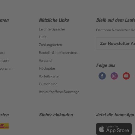
hmen
Nützliche Links
Bleib auf dem Lauf
Leichte Sprache
Der toom Newsletter: K
Hilfe
Zur Newsletter 
Zahlungsarten
eit
Bestell- & Lieferservices
ungen
Versand
Folge uns
Programm
Rückgabe
Vorteilskarte
Gutscheine
Verkaufsoffene Sonntage
rten
Sicher einkaufen
Jetzt die toom-App