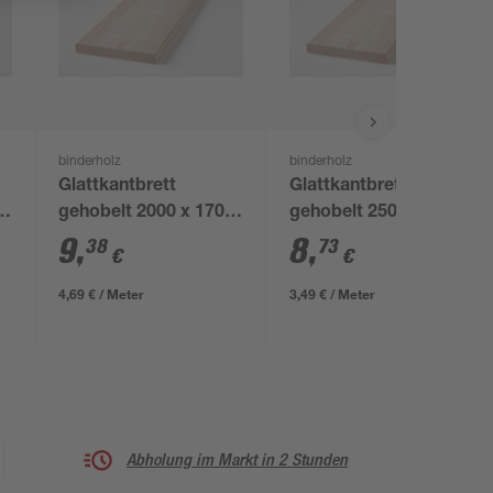
binderholz
binderholz
Glattkantbrett
Glattkantbrett
x
gehobelt 2000 x 170 x
gehobelt 2500 x 140 x
18 mm
18 mm
9
,
8
,
38
73
€
€
4,69 € / Meter
3,49 € / Meter
Abholung im Markt in 2 Stunden