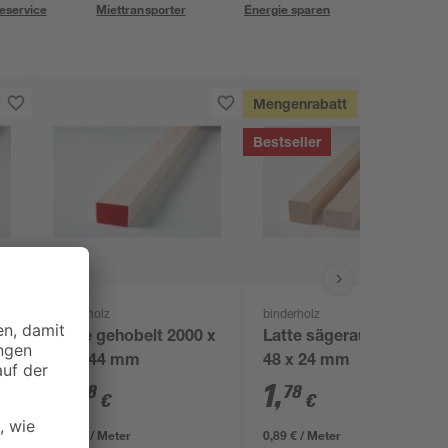
eservice
Miettransporter
Energie sparen
Mengenrabatt
Bestseller
binderholz
binderholz
Latte gehobelt 2000 x
Latte sägerau 2000 x
x
44 x 44 mm
48 x 24 mm
7
,
1
,
98
78
€
€
3,99 € / Meter
0,89 € / Meter