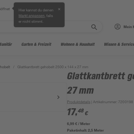
öffnet
✕
Hier kannst du deinen
, falls
Markt anpassen
er nicht stimmt.
Mein 
Sanitär
Garten & Freizeit
Wohnen & Haushalt
Wissen & Servic
hobelt
/
Glattkantbrett gehobelt 2500 x 144 x 27 mm
Glattkantbrett g
27 mm
Produktdetails
| Artikelnummer
:
7200198
17
,
48
€
6,99 € / Meter
Paketinhalt:
2,5 Meter