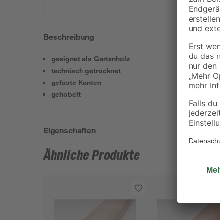
Beschreibung
geeignet als Gartenholz
technisch getrocknet
gefaste Kanten
gehobelt
Eigenschaften
Ähnliche Produkte