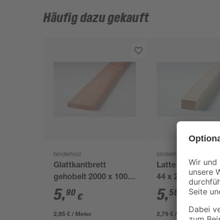
Häufig dazu gekauft
binderholz
binderholz
Glattkantbrett
Latte gehobelt 2
gehobelt 2000 x 100 x
44 x 24 mm
18 mm
5
,
5
,
90
58
€
€
2,95 € / Meter
2,79 € / Meter