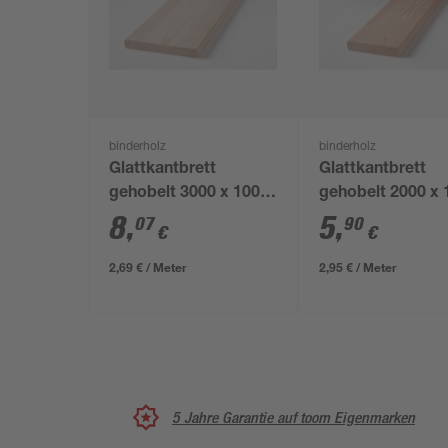
binderholz
binderholz
Glattkantbrett
Glattkantbrett
gehobelt 3000 x 100 x
gehobelt 2000 x 
18 mm
18 mm
8
,
5
,
07
90
€
€
2,69 € / Meter
2,95 € / Meter
5 Jahre Garantie auf toom Eigenmarken