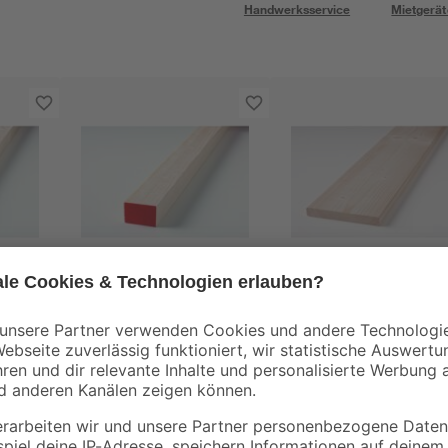
Handwerksservice
Mietgerät
binderholz
binderholz
000 x
Latte gehobelt 2000 x
Glattkantbrett
54 x 34 mm
gehobelt 3000 x 100 
18 mm
7
,
8
,
98
07
€
€
3,99 € / Meter
2,69 € / Meter