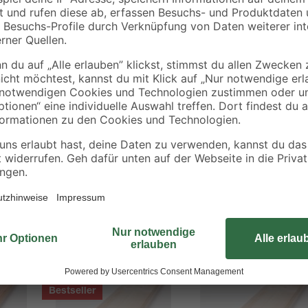
Dieses Glattkantbrett von binderho
Deckenverkleidungen verwenden. E
Douglasienholz besteht. Wenn du e
zunächst eine Lasur auftragen. De
von 144 mm, und eine Stärke von 2
Mengenrabatt
Mengenrabatt
Bestseller