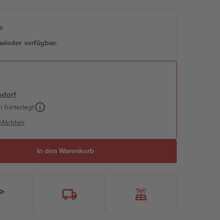
e
 wieder verfügbar.
sdorf
h hinterlegt
 Märkten
In den Warenkorb