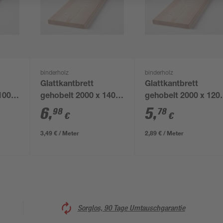
binderholz
binderholz
Glattkantbrett
Glattkantbrett
100 x
gehobelt 2000 x 140 x
gehobelt 2000 x 120 
18 mm
18 mm
6
,
5
,
98
78
€
€
3,49 € / Meter
2,89 € / Meter
Sorglos, 90 Tage Umtauschgarantie