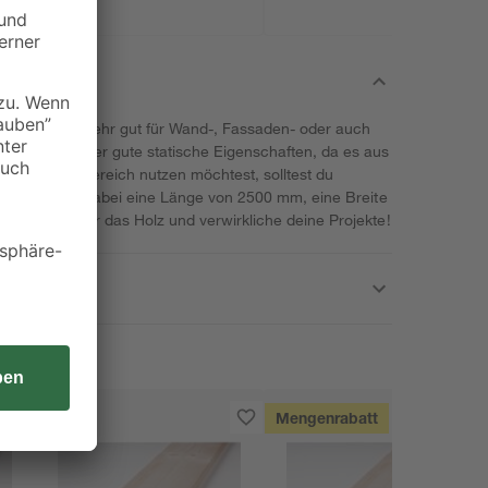
lz lässt sich sehr gut für Wand-, Fassaden- oder auch
s verfügt über gute statische Eigenschaften, da es aus
s im Außenbereich nutzen möchtest, solltest du
r Artikel hat dabei eine Länge von 2500 mm, eine Breite
7 mm. Hol dir das Holz und verwirkliche deine Projekte!
Mengenrabatt