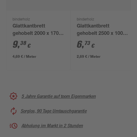
binderholz
binderholz
Glattkantbrett
Glattkantbrett
gehobelt 2000 x 170 x
gehobelt 2500 x 100 x
18 mm
18 mm
9
,
6
,
38
73
€
€
4,69 € / Meter
2,69 € / Meter
5 Jahre Garantie auf toom Eigenmarken
Sorglos, 90 Tage Umtauschgarantie
Abholung im Markt in 2 Stunden