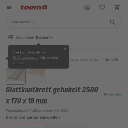
Mein Markt:
Troisdorf
✕
Hier kannst du deinen
, falls er nicht
Markt anpassen
/
Bauen & Renovieren
/
Holz
/
Konstruktionsholz
/
gehobelt
/
G
stimmt.
Glattkantbrett gehobelt 2500
x 170 x 18 mm
Produktdetails
| Artikelnummer
:
7200053
Breite und Länge auswählen