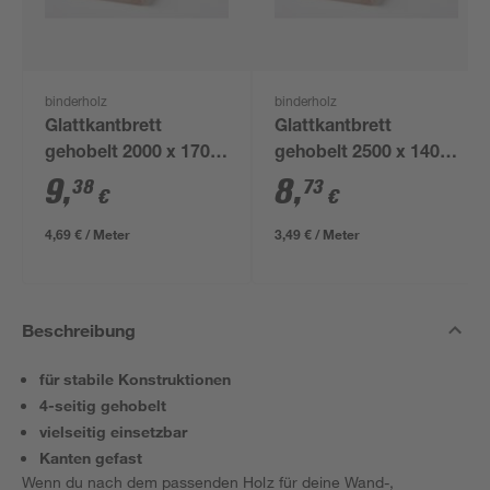
binderholz
binderholz
Glattkantbrett
Glattkantbrett
gehobelt 2000 x 170 x
gehobelt 2500 x 140 x
18 mm
18 mm
9
,
8
,
38
73
€
€
4,69 € / Meter
3,49 € / Meter
Beschreibung
für stabile Konstruktionen
4-seitig gehobelt
vielseitig einsetzbar
Kanten gefast
Wenn du nach dem passenden Holz für deine Wand-,