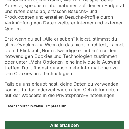
Zahlungsarten
Versandarten
Sicher einkaufen
Jetzt die toom-App herunterladen
Alle Preisangaben in EUR inkl. gesetzl. MwSt.. Die dargestellten Angebote sind unter
Umständen nicht in allen Märkten verfügbar. Die angegebenen Verfügbarkeiten beziehen
sich auf den unter "Mein Markt" ausgewählten toom Baumarkt. Alle Angebote und
Produkte nur solange der Vorrat reicht.
*Paketversand ab 59 € versandkostenfrei, gilt nicht für Artikel mit Speditionsversand, hier
fallen zusätzliche Versandkosten an.
Datenschutz
Privatsphäre
Impressum
AGB