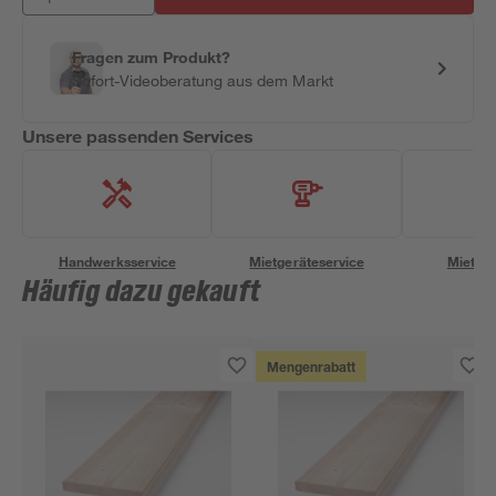
Fragen zum Produkt?
Sofort-Videoberatung aus dem Markt
Unsere passenden Services
Handwerksservice
Mietgeräteservice
Miettra
Häufig dazu gekauft
Mengenrabatt