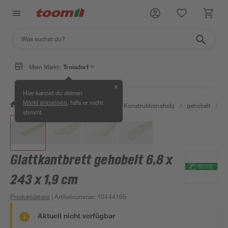
Mein Markt:
Troisdorf
✕
Hier kannst du deinen
, falls er nicht
Markt anpassen
/
Bauen & Renovieren
/
Holz
/
Konstruktionsholz
/
gehobelt
/
G
stimmt.
Glattkantbrett gehobelt 6,8 x
243 x 1,9 cm
Produktdetails
| Artikelnummer
:
10444165
Aktuell nicht verfügbar