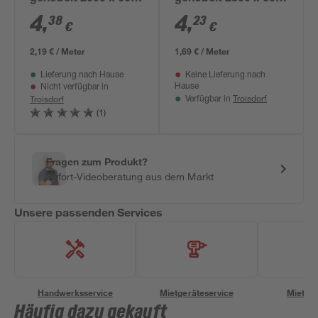
18 mm
18 mm
4
,
4
,
38
23
€
€
2,19 € / Meter
1,69 € / Meter
Lieferung nach Hause
Keine Lieferung nach
Hause
Nicht verfügbar in
Troisdorf
Troisdorf
Verfügbar in
(1)
Fragen zum Produkt?
Sofort-Videoberatung aus dem Markt
Unsere passenden Services
Handwerksservice
Mietgeräteservice
Miettra
Häufig dazu gekauft