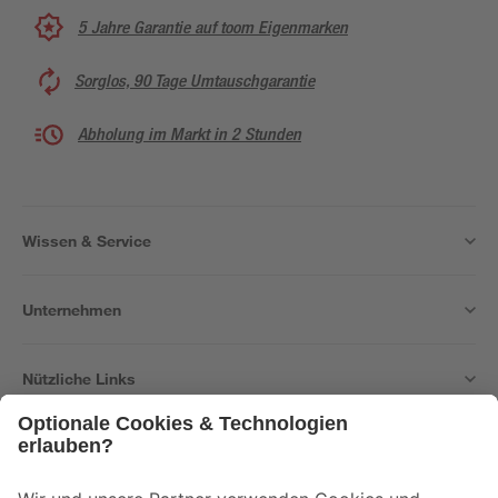
5 Jahre Garantie auf toom Eigenmarken
Sorglos, 90 Tage Umtauschgarantie
Abholung im Markt in 2 Stunden
Wissen & Service
Unternehmen
Nützliche Links
Bleib auf dem Laufenden mit unserem Newsletter
Der toom Newsletter: Keine Angebote und Aktionen mehr verpassen!