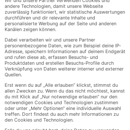
Zur Newsletter Anmeldung
Folge uns
Zahlungsarten
Versandarten
Sicher einkaufen
Jetzt die toom-App herunterladen