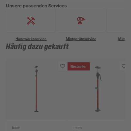
Unsere passenden Services
Handwerksservice
Mietgeräteservice
Miettra
Häufig dazu gekauft
Bestseller
toom
toom