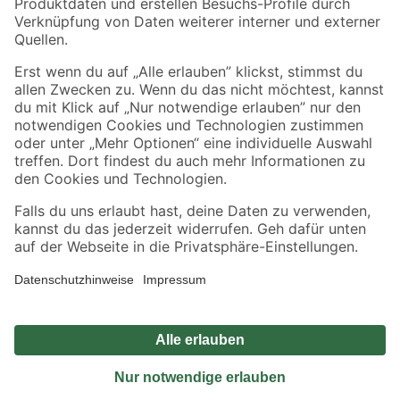
Sicher einkaufen
Jetzt die toom-App herunterladen
Alle Preisangaben in EUR inkl. gesetzl. MwSt.. Die dargestellten Angebote sind unter
Umständen nicht in allen Märkten verfügbar. Die angegebenen Verfügbarkeiten beziehen
sich auf den unter "Mein Markt" ausgewählten toom Baumarkt. Alle Angebote und
Produkte nur solange der Vorrat reicht.
*Paketversand ab 59 € versandkostenfrei, gilt nicht für Artikel mit Speditionsversand, hier
fallen zusätzliche Versandkosten an.
Datenschutz
Privatsphäre
Impressum
AGB
Nutzungsbedingungen
Widerrufsrecht
Vertrag widerrufen
Barrierefreiheit