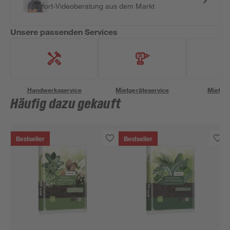
Sofort-Videoberatung aus dem Markt
Unsere passenden Services
Handwerksservice
Mietgeräteservice
Miettra
Häufig dazu gekauft
Bestseller
Bestseller