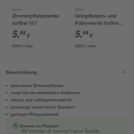
toom
toom
Zimmerpflanzenerde
Grünpflanzen- und
torffrei 10 l
Palmenerde torffrei
10 l
5
,
5
,
99
99
€
€
0,60 € / Liter
0,60 € / Liter
Beschreibung
dekorative Zimmerpflanze
sorgt für ein wohnliches Ambiente
robust und anfängerfreundlich
bevorzugt einen hellen Standort
geringer Pflegeaufwand
Hinweis zu Pflanzen
Wir möchten dir maximal frische Qualität