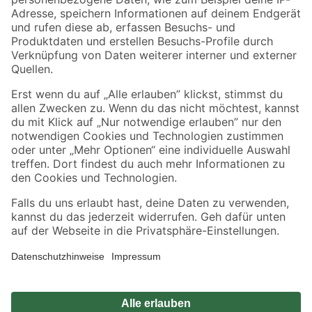
Zahlungsarten
Versandarten
Sicher einkaufen
Jetzt die toom-App herunterladen
Alle Preisangaben in EUR inkl. gesetzl. MwSt.. Die dargestellten Angebote sind unter
Umständen nicht in allen Märkten verfügbar. Die angegebenen Verfügbarkeiten beziehen
sich auf den unter "Mein Markt" ausgewählten toom Baumarkt. Alle Angebote und
Produkte nur solange der Vorrat reicht.
*Paketversand ab 59 € versandkostenfrei, gilt nicht für Artikel mit Speditionsversand, hier
fallen zusätzliche Versandkosten an.
Datenschutz
Privatsphäre
Impressum
AGB