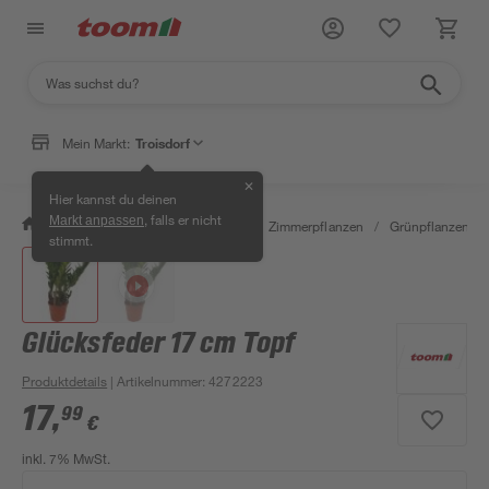
Mein Markt:
Troisdorf
✕
Hier kannst du deinen
, falls er nicht
Markt anpassen
/
Garten & Freizeit
/
Pflanzen
/
Zimmerpflanzen
/
Grünpflanzen
/
stimmt.
Glücksfeder 17 cm Topf
Produktdetails
| Artikelnummer
:
4272223
17
,
99
€
inkl. 7% MwSt.