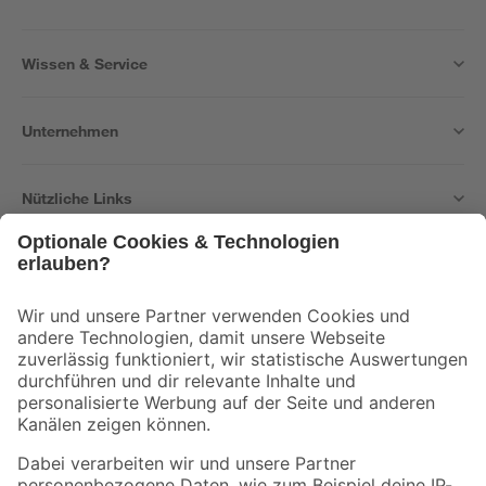
Wissen & Service
Unternehmen
Nützliche Links
Bleib auf dem Laufenden mit unserem Newsletter
Der toom Newsletter: Keine Angebote und Aktionen mehr verpassen!
Zur Newsletter Anmeldung
Folge uns