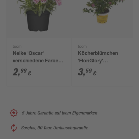
toom
toom
Nelke 'Oscar'
Köcherblümchen
verschiedene Farben
'FloriGlory'
10,5 cm Topf
verschiedene Farben
2
,
3
,
99
59
€
€
10,5 cm Topf
5 Jahre Garantie auf toom Eigenmarken
Sorglos, 90 Tage Umtauschgarantie