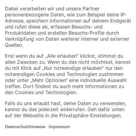
Zahlungsarten
Versandarten
Sicher einkaufen
Jetzt die toom-App herunterladen
Alle Preisangaben in EUR inkl. gesetzl. MwSt.. Die dargestellten Angebote sind unter
Umständen nicht in allen Märkten verfügbar. Die angegebenen Verfügbarkeiten beziehen
sich auf den unter "Mein Markt" ausgewählten toom Baumarkt. Alle Angebote und
Produkte nur solange der Vorrat reicht.
*Paketversand ab 59 € versandkostenfrei, gilt nicht für Artikel mit Speditionsversand, hier
fallen zusätzliche Versandkosten an.