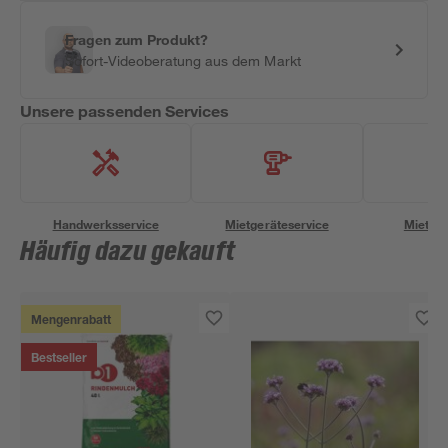
Fragen zum Produkt?
Sofort-Videoberatung aus dem Markt
Unsere passenden Services
Handwerksservice
Mietgeräteservice
Miettra
Häufig dazu gekauft
Mengenrabatt
Bestseller