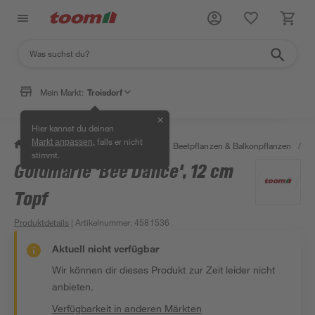
Mein Markt:
Troisdorf
✕
Hier kannst du deinen
, falls er nicht
Markt anpassen
/
Garten & Freizeit
/
Pflanzen
/
Beetpflanzen & Balkonpflanzen
/
S
stimmt.
Goldmarie 'Bee Dance', 12 cm
Topf
Produktdetails
| Artikelnummer
:
4581536
Aktuell nicht verfügbar
Wir können dir dieses Produkt zur Zeit leider nicht
anbieten.
Verfügbarkeit in anderen Märkten