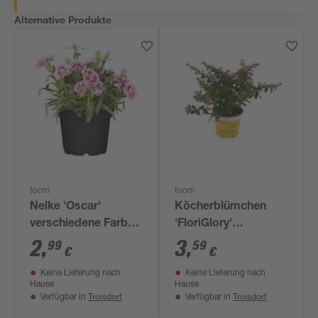
Alternative Produkte
toom
toom
Nelke 'Oscar'
Köcherblümchen
verschiedene Farben
'FloriGlory'
10,5 cm Topf
verschiedene Farben
2
,
3
,
99
59
€
€
10,5 cm Topf
Keine Lieferung nach
Keine Lieferung nach
Hause
Hause
Troisdorf
Troisdorf
Verfügbar in
Verfügbar in