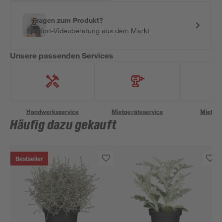
Fragen zum Produkt?
Sofort-Videoberatung aus dem Markt
Unsere passenden Services
Handwerksservice
Mietgeräteservice
Miettra
Häufig dazu gekauft
Bestseller