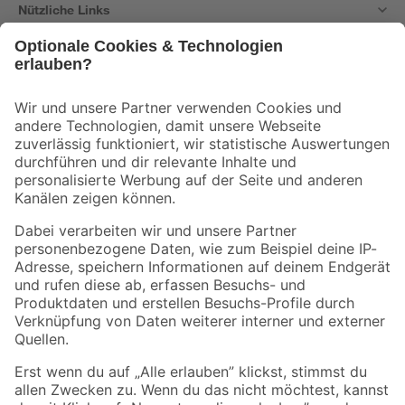
Nützliche Links
Bleib auf dem Laufenden mit unserem Newsletter
Der toom Newsletter: Keine Angebote und Aktionen mehr verpassen!
Zur Newsletter Anmeldung
Folge uns
Zahlungsarten
Versandarten
Sicher einkaufen