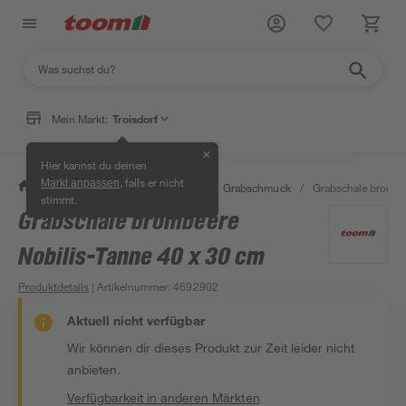
Mein Markt:
Troisdorf
✕
Hier kannst du deinen
, falls er nicht
Markt anpassen
/
Garten & Freizeit
/
Pflanzen
/
Grabschmuck
/
Grabschale brombe
stimmt.
Grabschale brombeere
Nobilis-Tanne 40 x 30 cm
Produktdetails
| Artikelnummer
:
4692902
Aktuell nicht verfügbar
Wir können dir dieses Produkt zur Zeit leider nicht
anbieten.
Verfügbarkeit in anderen Märkten