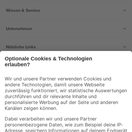
Wissen & Service
Unternehmen
Nützliche Links
Bleib auf dem Laufenden mit unserem Newsletter
Der toom Newsletter: Keine Angebote und Aktionen mehr verpassen!
Zur Newsletter Anmeldung
Folge uns