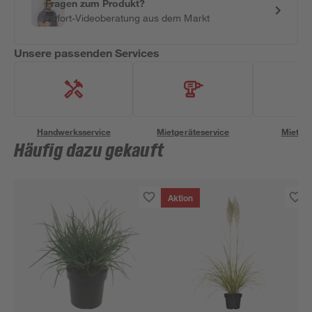
Fragen zum Produkt?
Sofort-Videoberatung aus dem Markt
Unsere passenden Services
Handwerksservice
Mietgeräteservice
Miettra
Häufig dazu gekauft
Aktion