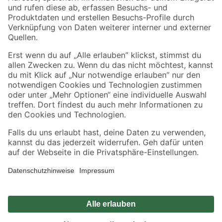
Zahlungsarten
Versandarten
Sicher einkaufen
Jetzt die toom-App herunterladen
Alle Preisangaben in EUR inkl. gesetzl. MwSt.. Die dargestellten Angebote sind unter
Umständen nicht in allen Märkten verfügbar. Die angegebenen Verfügbarkeiten beziehen
sich auf den unter "Mein Markt" ausgewählten toom Baumarkt. Alle Angebote und
Produkte nur solange der Vorrat reicht.
*Paketversand ab 59 € versandkostenfrei, gilt nicht für Artikel mit Speditionsversand, hier
fallen zusätzliche Versandkosten an.
Datenschutz
Privatsphäre
Impressum
AGB
Nutzungsbedingungen
Widerrufsrecht
Vertrag widerrufen