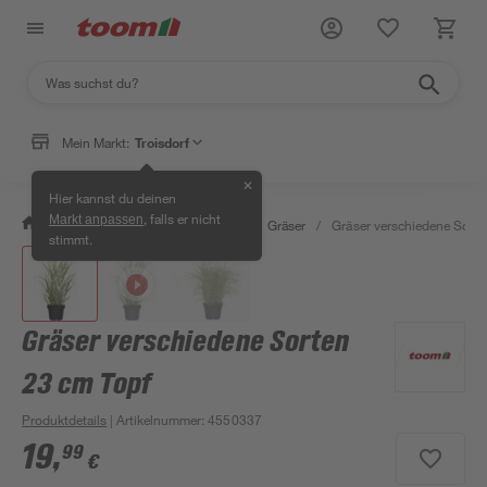
Mein Markt:
Troisdorf
✕
Hier kannst du deinen
, falls er nicht
Markt anpassen
/
Garten & Freizeit
/
Pflanzen
/
Gräser
/
Gräser verschiedene Sorte
stimmt.
Gräser verschiedene Sorten
23 cm Topf
Produktdetails
| Artikelnummer
:
4550337
19
,
99
€