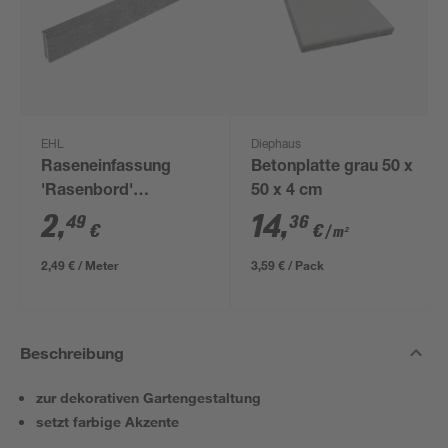
EHL
Diephaus
Raseneinfassung
Betonplatte grau 50 x
'Rasenbord'
50 x 4 cm
beidseitig abgerundet
2
,
14
,
49
36
€
€
/ m²
5 x 25 x 100 cm grau
2,49 € / Meter
3,59 € / Pack
Beschreibung
zur dekorativen Gartengestaltung
setzt farbige Akzente