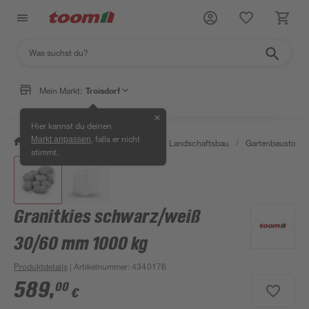
Mein Markt:
Troisdorf
✕
Hier kannst du deinen
, falls er nicht
Markt anpassen
/
Garten & Freizeit
/
Gartenbau & Landschaftsbau
/
Gartenbaustoffe 
stimmt.
Granitkies schwarz/weiß
30/60 mm 1000 kg
Produktdetails
| Artikelnummer
:
4340176
589
,
00
€