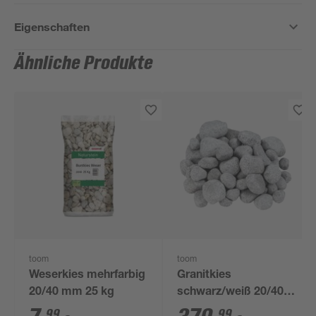
Eigenschaften
Ähnliche Produkte
toom
toom
Weserkies mehrfarbig
Granitkies
20/40 mm 25 kg
schwarz/weiß 20/40
mm 500 kg im Big
99
99