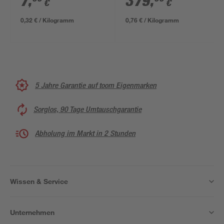
7
,
379
,
€
€
Bag
0,32 € / Kilogramm
0,76 € / Kilogramm
5 Jahre Garantie auf toom Eigenmarken
Sorglos, 90 Tage Umtauschgarantie
Abholung im Markt in 2 Stunden
Wissen & Service
Unternehmen