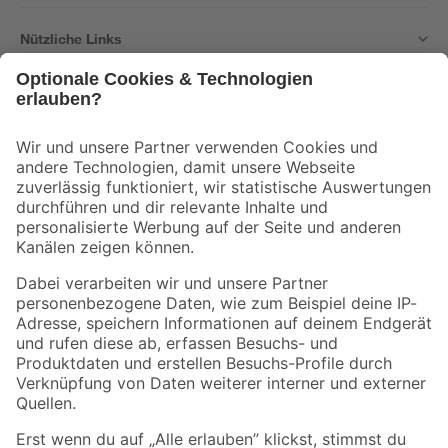
Nützliche Links
Bleib auf dem Laufenden mit unserem Newsletter
Der toom Newsletter: Keine Angebote und Aktionen mehr verpassen!
Zur Newsletter Anmeldung
Folge uns
Zahlungsarten
Versandarten
Sicher einkaufen