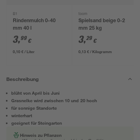
B1
toom
Rindenmulch 0-40
Spielsand beige 0-2
mm 40 l
mm 25 kg
3
,
3
,
99
29
€
€
0,10 € / Liter
0,13 € / Kilogramm
Beschreibung
blüht von April bis Juni
Grasnelke wird zwischen 10 und 20 hoch
für sonnige Standorte
winterhart
geeignet für Steingarten
Hinweis zu Pflanzen