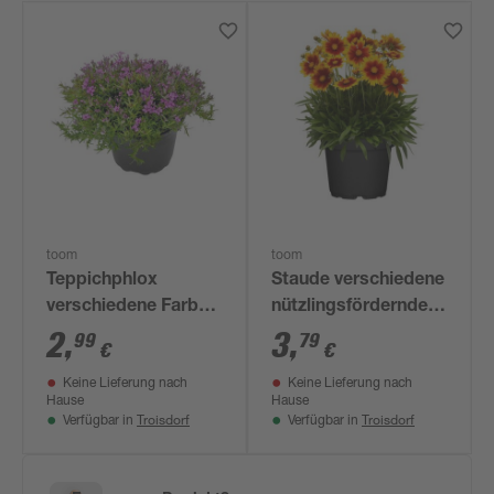
toom
toom
Teppichphlox
Staude verschiedene
verschiedene Farben
nützlingsfördernde
13 cm Topf
Sorten 13 cm Topf
2
,
3
,
99
79
€
€
Keine Lieferung nach
Keine Lieferung nach
Hause
Hause
Troisdorf
Troisdorf
Verfügbar in
Verfügbar in