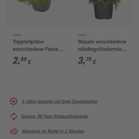
toom
toom
Teppichphlox
Staude verschiedene
verschiedene Farben
nützlingsfördernde
13 cm Topf
Sorten 13 cm Topf
2
,
3
,
99
79
€
€
5 Jahre Garantie auf toom Eigenmarken
Sorglos, 90 Tage Umtauschgarantie
Abholung im Markt in 2 Stunden