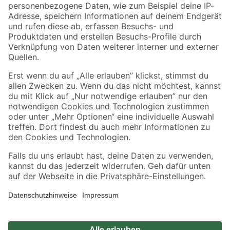
Zahlungsarten
Versandarten
Sicher einkaufen
Jetzt die toom-App herunterladen
Alle Preisangaben in EUR inkl. gesetzl. MwSt.. Die dargestellten Angebote sind unter
Umständen nicht in allen Märkten verfügbar. Die angegebenen Verfügbarkeiten beziehen
sich auf den unter "Mein Markt" ausgewählten toom Baumarkt. Alle Angebote und
Produkte nur solange der Vorrat reicht.
*Paketversand ab 59 € versandkostenfrei, gilt nicht für Artikel mit Speditionsversand, hier
fallen zusätzliche Versandkosten an.
Datenschutz
Privatsphäre
Impressum
AGB