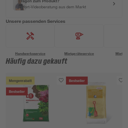
Fragen zum Produkt?
Sofort-Videoberatung aus dem Markt
Unsere passenden Services
Handwerksservice
Mietgeräteservice
Miettra
Häufig dazu gekauft
Mengenrabatt
Bestseller
Bestseller