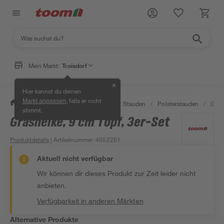
Mein Markt:
Troisdorf
✕
Hier kannst du deinen
, falls er nicht
Markt anpassen
/
Garten & Freizeit
/
Pflanzen
/
Stauden
/
Polsterstauden
/
Grasn
stimmt.
Grasnelke, 9 cm Topf, 3er-Set
Produktdetails
| Artikelnummer
:
4552251
Aktuell nicht verfügbar
Wir können dir dieses Produkt zur Zeit leider nicht
anbieten.
Verfügbarkeit in anderen Märkten
Alternative Produkte