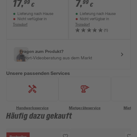
x 18,2 x 5 cm
17
,
7
,
99
99
€
€
Lieferung nach Hause
Lieferung nach Hause
Nicht verfügbar in
Nicht verfügbar in
Troisdorf
Troisdorf
(1)
Fragen zum Produkt?
Sofort-Videoberatung aus dem Markt
Unsere passenden Services
Handwerksservice
Mietgeräteservice
Miettra
Häufig dazu gekauft