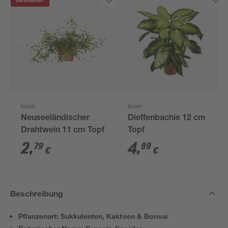
Bestseller
toom
toom
Neuseeländischer
Dieffenbachie 12 cm
Drahtwein 11 cm Topf
Topf
2
,
4
,
79
99
€
€
Beschreibung
Pflanzenart: Sukkulenten, Kakteen & Bonsai