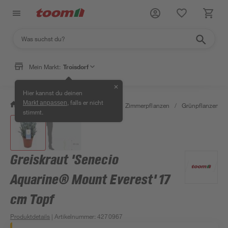
Mein Markt:
Troisdorf
✕
Hier kannst du deinen
, falls er nicht
Markt anpassen
/
Garten & Freizeit
/
Pflanzen
/
Zimmerpflanzen
/
Grünpflanzen
/
stimmt.
Greiskraut 'Senecio
Aquarine® Mount Everest' 17
cm Topf
Produktdetails
| Artikelnummer
:
4270967