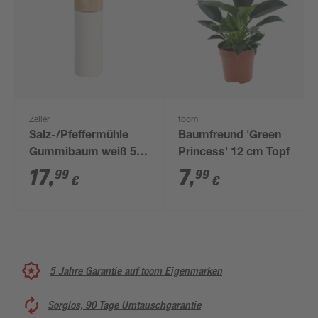
Zeller
toom
Salz-/Pfeffermühle
Baumfreund 'Green
Gummibaum weiß 5 x
Princess' 12 cm Topf
18,2 x 5 cm
17
,
7
,
99
99
€
€
5 Jahre Garantie auf toom Eigenmarken
Sorglos, 90 Tage Umtauschgarantie