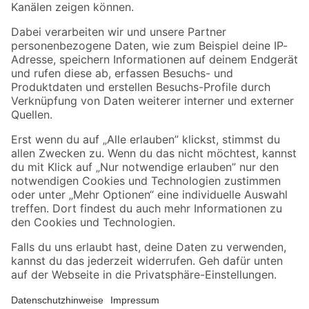
Folge uns
Zahlungsarten
Versandarten
Sicher einkaufen
Jetzt die toom-App herunterladen
Alle Preisangaben in EUR inkl. gesetzl. MwSt.. Die dargestellten Angebote sind unter
Umständen nicht in allen Märkten verfügbar. Die angegebenen Verfügbarkeiten beziehen
sich auf den unter "Mein Markt" ausgewählten toom Baumarkt. Alle Angebote und
Produkte nur solange der Vorrat reicht.
*Paketversand ab 59 € versandkostenfrei, gilt nicht für Artikel mit Speditionsversand, hier