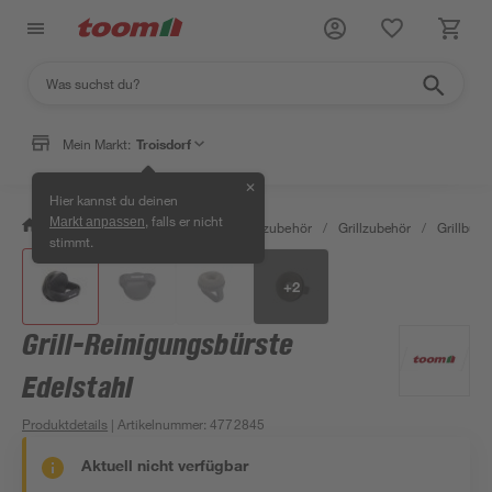
Mein Markt:
Troisdorf
✕
Hier kannst du deinen
, falls er nicht
Markt anpassen
/
Garten & Freizeit
/
Grills & Grillzubehör
/
Grillzubehör
/
Grillbürst
stimmt.
+
2
Grill-Reinigungsbürste
Edelstahl
Produktdetails
| Artikelnummer
:
4772845
Aktuell nicht verfügbar