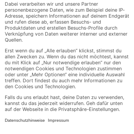
Zahlungsarten
Versandarten
Sicher einkaufen
Jetzt die toom-App herunterladen
Alle Preisangaben in EUR inkl. gesetzl. MwSt.. Die dargestellten Angebote sind unter
Umständen nicht in allen Märkten verfügbar. Die angegebenen Verfügbarkeiten beziehen
sich auf den unter "Mein Markt" ausgewählten toom Baumarkt. Alle Angebote und
Produkte nur solange der Vorrat reicht.
*Paketversand ab 59 € versandkostenfrei, gilt nicht für Artikel mit Speditionsversand, hier
fallen zusätzliche Versandkosten an.