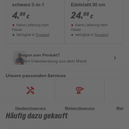
schwarz 3-in-1
Edelstahl 30 cm
4
,
24
,
99
99
€
€
Keine Lieferung nach
Keine Lieferung nach
Hause
Hause
Troisdorf
Troisdorf
Verfügbar in
Verfügbar in
Fragen zum Produkt?
Sofort-Videoberatung aus dem Markt
Unsere passenden Services
Handwerksservice
Mietgeräteservice
Miettra
Häufig dazu gekauft