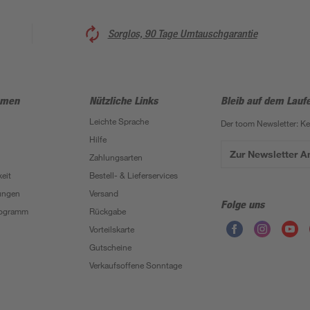
Sorglos, 90 Tage Umtauschgarantie
hmen
Nützliche Links
Bleib auf dem Lauf
Leichte Sprache
Der toom Newsletter: K
Hilfe
Zur Newsletter 
Zahlungsarten
eit
Bestell- & Lieferservices
ungen
Versand
Folge uns
Programm
Rückgabe
Vorteilskarte
Gutscheine
Verkaufsoffene Sonntage