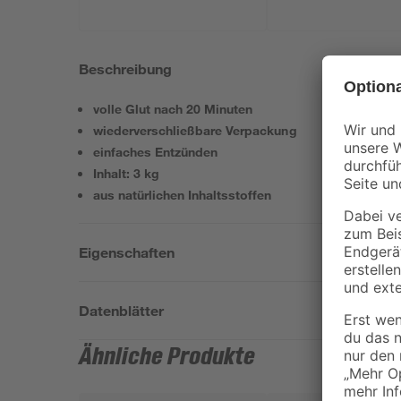
Beschreibung
volle Glut nach 20 Minuten
wiederverschließbare Verpackung
einfaches Entzünden
Inhalt: 3 kg
aus natürlichen Inhaltsstoffen
Eigenschaften
Datenblätter
Ähnliche Produkte