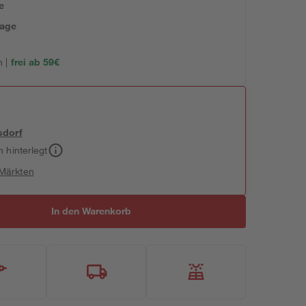
e
tage
 |
frei ab 59€
sdorf
h hinterlegt
 Märkten
In den Warenkorb