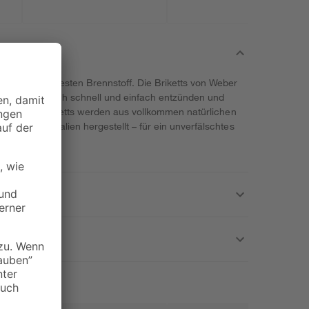
sch nur den besten Brennstoff. Die Briketts von Weber
n sie lassen sich schnell und einfach entzünden und
e Glut. Die Briketts werden aus vollkommen natürlichen
z von Chemikalien hergestellt – für ein unverfälschtes