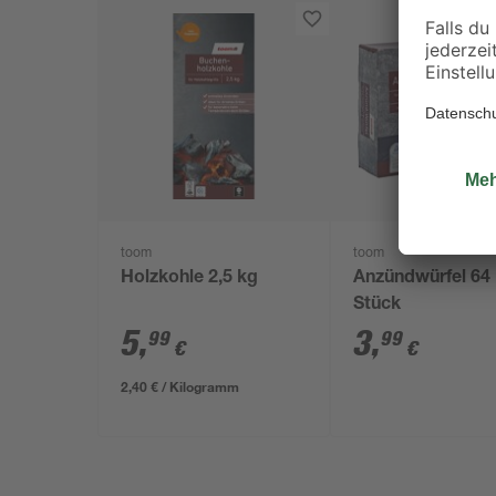
toom
toom
Holzkohle 2,5 kg
Anzündwürfel 64
Stück
5
,
3
,
99
99
€
€
2,40 € / Kilogramm