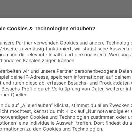
Verwende für das beste Stück Flei
sorgen für einen guten Start. Den
bieten bis zu drei Stunden kräftig
Inhaltsstoffen und ohne den Einsat
Aroma.