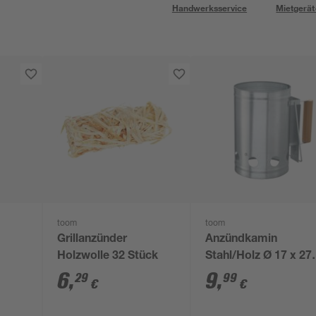
Handwerksservice
Mietgerät
toom
toom
Grillanzünder
Anzündkamin
Holzwolle 32 Stück
Stahl/Holz Ø 17 x 27
cm
6
,
9
,
29
99
€
€