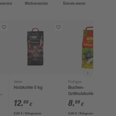
eservice
Miettransporter
Energie sparen
Weber
ProFagus
Holzkohle 5 kg
Buchen-
Grillholzkohlebriketts
'Grillis' 3 kg
12
,
8
,
99
99
€
€
2,60 € / Kilogramm
3,00 € / Kilogramm