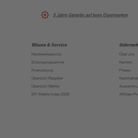
5 Jahre Garantie auf toom Eigenmarken
Wissen & Service
Unterne
Handwerksservice
Über uns
Entsorgungsservice
Karriere
Finanzierung
Presse
Übersicht Ratgeber
Nachhaltigk
Übersicht Märkte
Auszeichn
DIY-Städte-Index 2026
Affiliate-