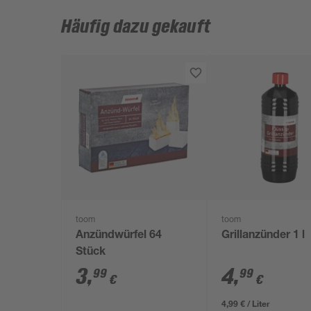
Häufig dazu gekauft
toom
toom
Anzündwürfel 64
Grillanzünder 1 l
Stück
3
,
4
,
99
99
€
€
4,99 € / Liter