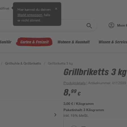
öffnet
✕
Hier kannst du deinen
, falls
Markt anpassen
er nicht stimmt.
Mein 
Sanitär
Garten & Freizeit
Wohnen & Haushalt
Wissen & Servic
/
Grillkohle & Grillbriketts
/
Grillbriketts 3 kg
Grillbriketts 3 kg
Produktdetails
| Artikelnummer
:
4112039
8
,
99
€
3,00 € / Kilogramm
Paketinhalt:
3 Kilogramm
inkl. 19% MwSt.