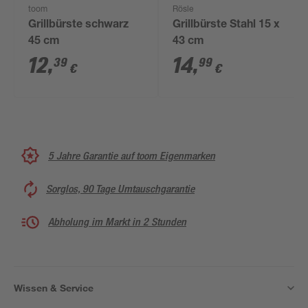
toom
Rösle
Grillbürste schwarz
Grillbürste Stahl 15 x
45 cm
43 cm
12
,
14
,
39
99
€
€
5 Jahre Garantie auf toom Eigenmarken
Sorglos, 90 Tage Umtauschgarantie
Abholung im Markt in 2 Stunden
Wissen & Service