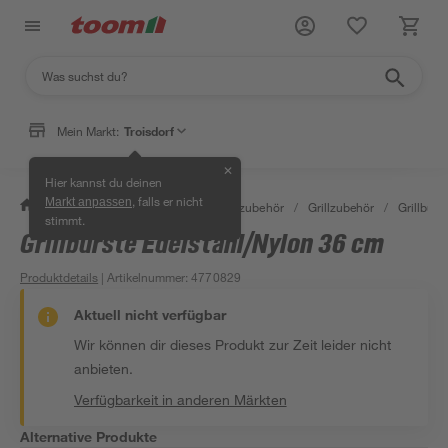
Mein Markt:
Troisdorf
✕
Hier kannst du deinen
, falls er nicht
Markt anpassen
/
Garten & Freizeit
/
Grills & Grillzubehör
/
Grillzubehör
/
Grillbürst
stimmt.
Grillbürste Edelstahl/Nylon 36 cm
Produktdetails
| Artikelnummer
:
4770829
Aktuell nicht verfügbar
Wir können dir dieses Produkt zur Zeit leider nicht
anbieten.
Verfügbarkeit in anderen Märkten
Alternative Produkte