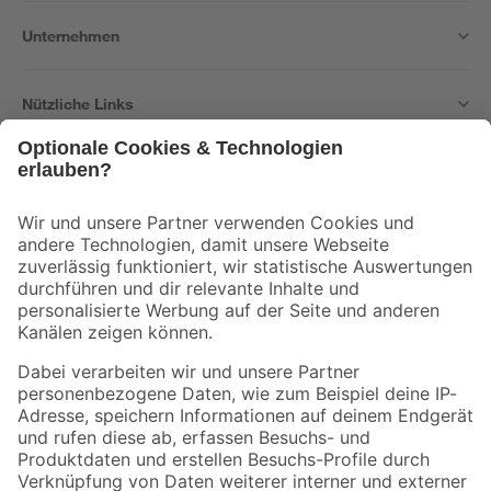
Unternehmen
Nützliche Links
Bleib auf dem Laufenden mit unserem Newsletter
Der toom Newsletter: Keine Angebote und Aktionen mehr verpassen!
Zur Newsletter Anmeldung
Folge uns
Zahlungsarten
Versandarten