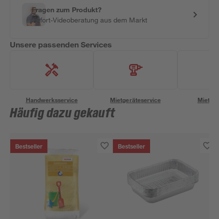
Fragen zum Produkt?
Sofort-Videoberatung aus dem Markt
Unsere passenden Services
Handwerksservice
Mietgeräteservice
Miettra
Häufig dazu gekauft
Bestseller
Bestseller