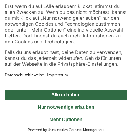
Sicher einkaufen
Jetzt die toom-App herunterladen
Alle Preisangaben in EUR inkl. gesetzl. MwSt.. Die dargestellten Angebote sind unter
Umständen nicht in allen Märkten verfügbar. Die angegebenen Verfügbarkeiten beziehen
sich auf den unter "Mein Markt" ausgewählten toom Baumarkt. Alle Angebote und
Produkte nur solange der Vorrat reicht.
*Paketversand ab 59 € versandkostenfrei, gilt nicht für Artikel mit Speditionsversand, hier
fallen zusätzliche Versandkosten an.
Datenschutz
Privatsphäre
Impressum
AGB
Nutzungsbedingungen
Widerrufsrecht
Vertrag widerrufen
Barrierefreiheit
© 2026 toom Baumarkt GmbH