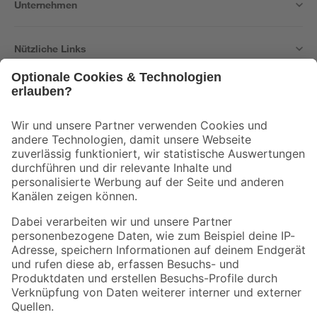
Unternehmen
Nützliche Links
Bleib auf dem Laufenden mit unserem Newsletter
Der toom Newsletter: Keine Angebote und Aktionen mehr verpassen!
Zur Newsletter Anmeldung
Folge uns
Zahlungsarten
Versandarten