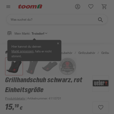
Mein Markt:
Troisdorf
✕
Hier kannst du deinen
, falls er nicht
Markt anpassen
/
Garten & Freizeit
/
Grills & Grillzubehör
/
Grillzubehör
/
Grillsch
stimmt.
Grillhandschuh schwarz, rot
Einheitsgröße
Produktdetails
| Artikelnummer
:
4110701
15
,
19
€