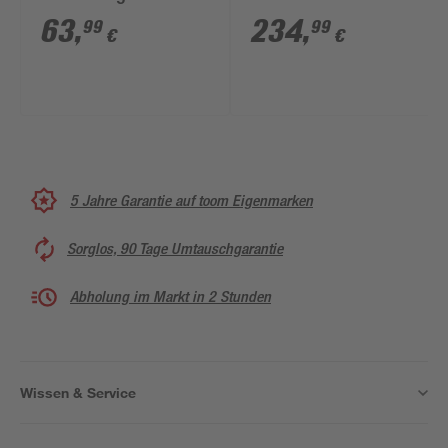
schwarz Ø 57 x 88,9
63
,
234
,
99
99
€
€
cm
5 Jahre Garantie auf toom Eigenmarken
Sorglos, 90 Tage Umtauschgarantie
Abholung im Markt in 2 Stunden
Wissen & Service