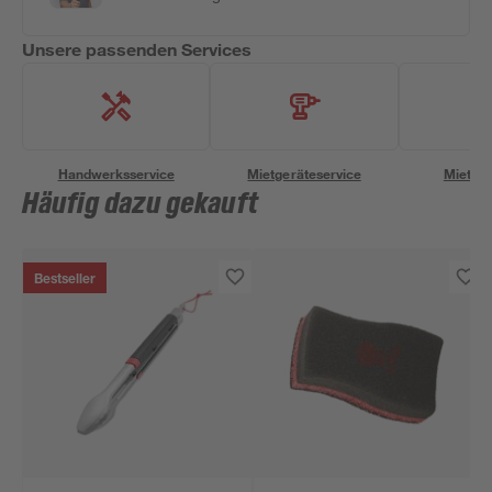
Unsere passenden Services
Handwerksservice
Mietgeräteservice
Miettra
Häufig dazu gekauft
Bestseller