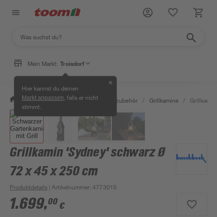
Mein Markt:
Troisdorf
✕
Hier kannst du deinen
, falls er nicht
Markt anpassen
/
Garten & Freizeit
/
Grills & Grillzubehör
/
Grillkamine
/
Grillkamin
stimmt.
Grillkamin 'Sydney' schwarz Ø
72 x 45 x 250 cm
Produktdetails
| Artikelnummer
:
4773015
1.699
,
00
€