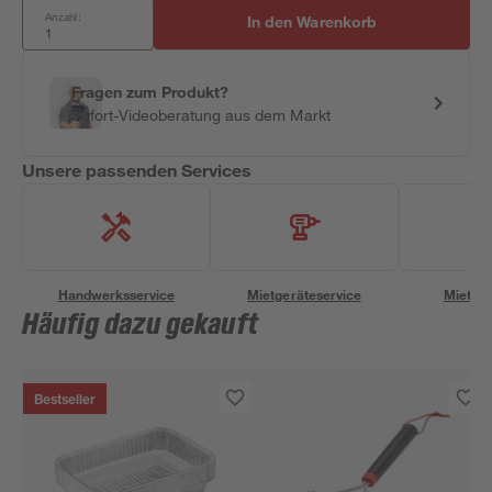
Anzahl:
In den Warenkorb
Fragen zum Produkt?
Sofort-Videoberatung aus dem Markt
Unsere passenden Services
Handwerksservice
Mietgeräteservice
Miettra
Häufig dazu gekauft
Bestseller