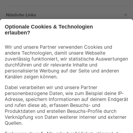
Nützliche Links
Bleib auf dem Laufenden mit unserem Newsletter
Der toom Newsletter: Keine Angebote und Aktionen mehr verpassen!
Zur Newsletter Anmeldung
Folge uns
Zahlungsarten
Versandarten
Sicher einkaufen