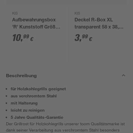
KIS
KIS
Aufbewahrungsbox
Deckel R-Box XL
'R' Kunststoff Größe
transparent 58 x 38,5
XL 57 Liter 56,5 x 38 x
cm
10
,
3
,
99
99
€
€
36 cm
Beschreibung
für Holzkohlegrills geeignet
aus verchromtem Stahl
mit Halterung
leicht zu reinigen
5 Jahre Qualitäts-Garantie
Der Grillrost für Holzkohlegrills unserer toom Qualitätsmarke ist
dank seiner Verarbeitung aus verchromtem Stahl besonders