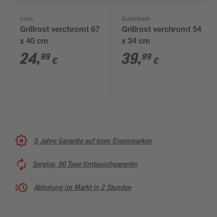
toom
Buschbeck
Grillrost verchromt 67
Grillrost verchromt 54
x 40 cm
x 34 cm
24
,
39
,
99
99
€
€
5 Jahre Garantie auf toom Eigenmarken
Sorglos, 90 Tage Umtauschgarantie
Abholung im Markt in 2 Stunden