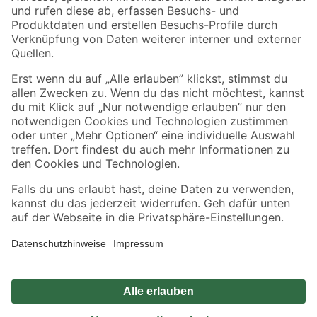
Zahlungsarten
Versandarten
Sicher einkaufen
Jetzt die toom-App herunterladen
Alle Preisangaben in EUR inkl. gesetzl. MwSt.. Die dargestellten Angebote sind unter
Umständen nicht in allen Märkten verfügbar. Die angegebenen Verfügbarkeiten beziehen
sich auf den unter "Mein Markt" ausgewählten toom Baumarkt. Alle Angebote und
Produkte nur solange der Vorrat reicht.
*Paketversand ab 59 € versandkostenfrei, gilt nicht für Artikel mit Speditionsversand, hier
fallen zusätzliche Versandkosten an.
Datenschutz
Privatsphäre
Impressum
AGB
Nutzungsbedingungen
Widerrufsrecht
Vertrag widerrufen