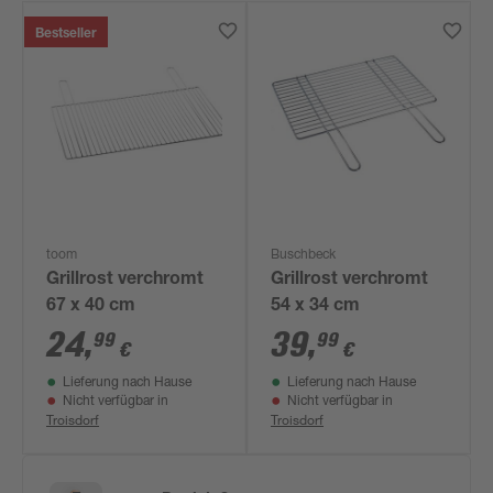
Bestseller
toom
Buschbeck
Grillrost verchromt
Grillrost verchromt
67 x 40 cm
54 x 34 cm
24
,
39
,
99
99
€
€
Lieferung nach Hause
Lieferung nach Hause
Nicht verfügbar in
Nicht verfügbar in
Troisdorf
Troisdorf