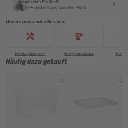
Fragen zum Produkt?
Sofort-Videoberatung aus dem Markt
Unsere passenden Services
Handwerksservice
Mietgeräteservice
Miettra
Häufig dazu gekauft