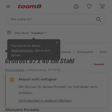
Mein Markt:
Troisdorf
✕
Hier kannst du deinen
, falls er nicht
Markt anpassen
/
Garten & Freizeit
/
Grills & Grillzubehör
/
Grillzubehör
/
Grillroste
stimmt.
Grillrost 67 x 40 cm Stahl
Produktdetails
| Artikelnummer
:
4770703
Aktuell nicht verfügbar
Wir können dir dieses Produkt zur Zeit leider nicht
anbieten.
Verfügbarkeit in anderen Märkten
Alternative Produkte