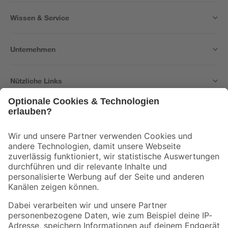
Wissen & Service
Unternehmen
Nützliche Links
Bleib auf dem Laufenden mit unserem Newsletter
Der toom Newsletter: Keine Angebote und Aktionen mehr verpassen!
Zur Newsletter Anmeldung
Folge uns