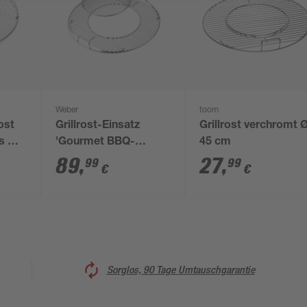
Weber
toom
ost
Grillrost-Einsatz
Grillrost verchromt 
ls Ø
'Gourmet BBQ-
45 cm
eter
System' für
89
,
27
,
99
99
€
€
Holzkohlegrills Ø 57
cm Edelstahl
Sorglos, 90 Tage Umtauschgarantie