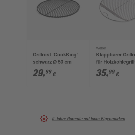
Weber
Grillrost 'CookKing'
Klappbarer Grillr
schwarz Ø 50 cm
für Holzkohlegril
57 cm beschicht
29
,
35
,
99
99
€
€
Stahl
5 Jahre Garantie auf toom Eigenmarken