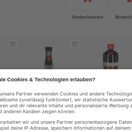
Handwerksservice
Mietgerät
Weber
toom
Grillrost-Reiniger 300
Grillanzünder 1 l
ketts
ml
10
,
4
,
49
99