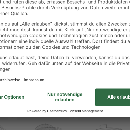
€
€
34,97 € / Liter
4,99 € / Liter
Die flexible Basisausstattung für 
 cm
Holzkohlegrills ab 57 cm Durchme
urmet BBQ'-Systems