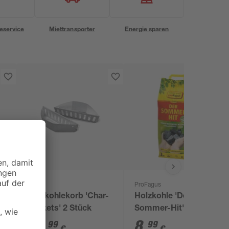
eservice
Miettransporter
Energie sparen
Weber
ProFagus
Holzkohlekorb 'Char-
Holzkohle 'Der
Baskets' 2 Stück
Sommer-Hit' 3 kg
27
,
8
,
99
99