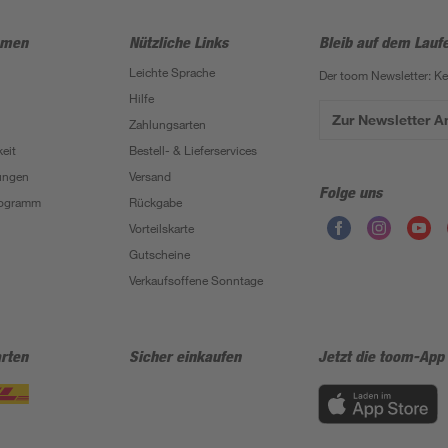
hmen
Nützliche Links
Bleib auf dem Lauf
Leichte Sprache
Der toom Newsletter: K
Hilfe
Zur Newsletter 
Zahlungsarten
eit
Bestell- & Lieferservices
ungen
Versand
Folge uns
Programm
Rückgabe
Vorteilskarte
Gutscheine
Verkaufsoffene Sonntage
rten
Sicher einkaufen
Jetzt die toom-App