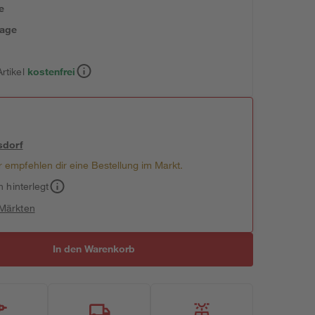
e
tage
rtikel
kostenfrei
sdorf
 empfehlen dir eine Bestellung im Markt.
h hinterlegt
 Märkten
In den Warenkorb