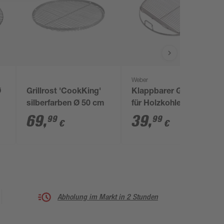
Weber
Ø
Grillrost 'CookKing'
Klappbarer Grillrost
silberfarben Ø 50 cm
für Holzkohlegrills Ø
47 cm beschichteter
69
,
39
,
99
99
€
€
Stahl
Abholung im Markt in 2 Stunden