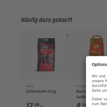
Häufig dazu gekauft
Weber
ProFagus
Grillbriketts 8 kg
Buchen-
Grillholzkohlebri
'Grillis' 3 kg
17
,
8
,
99
99