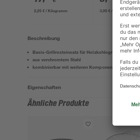
€
€
2,25 € / Kilogramm
3,00 € / Kilogramm
Beschreibung
Basis-Grillrosteinsatz für Holzkohlegrills mit Ø 57
aus verchromtem Stahl
kombinierbar mit weiteren Komponenten des 'Go
Eigenschaften
Ähnliche Produkte