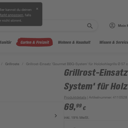
✕
ier kannst du deinen
, falls
Markt anpassen
r nicht stimmt.
Mein 
Sanitär
Garten & Freizeit
Wohnen & Haushalt
Wissen & Servic
/
Grillroste
/
Grillrost-Einsatz 'Gourmet BBQ-System' für Holzkohlegrills Ø 57 
Grillrost-Einsat
System' für Holz
Produktdetails
| Artikelnummer
:
4110528
69
,
99
€
inkl. 19% MwSt.