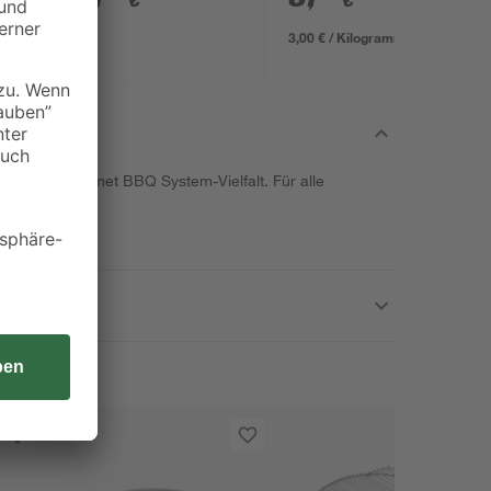
€
€
3,00 € / Kilogramm
die große Gourmet BBQ System-Vielfalt. Für alle
sser.