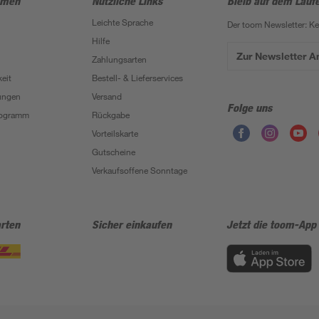
hmen
Nützliche Links
Bleib auf dem Lauf
Leichte Sprache
Der toom Newsletter: K
Hilfe
Zur Newsletter 
Zahlungsarten
eit
Bestell- & Lieferservices
ungen
Versand
Folge uns
Programm
Rückgabe
Vorteilskarte
Gutscheine
Verkaufsoffene Sonntage
rten
Sicher einkaufen
Jetzt die toom-App