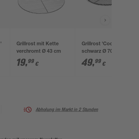
'
Grillrost mit Kette
Grillrost 'CookKing'
verchromt Ø 43 cm
schwarz Ø 70 cm
19
,
49
,
99
99
€
€
Abholung im Markt in 2 Stunden