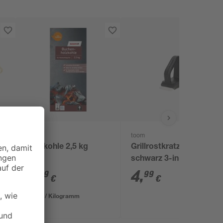
toom
toom
Holzkohle 2,5 kg
Grillrostkratzer
schwarz 3-in-1
5
,
4
,
99
99
€
€
2,40 € / Kilogramm