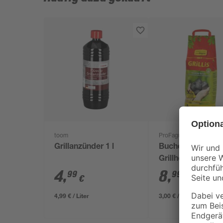
toom
ProFagus
Grillanzünder 1 l
Buchen-
Grillholzkohlebri
'Grillis' 3 kg
4
,
8
,
99
99
€
€
4,99 € / Liter
3,00 € / Kilogramm