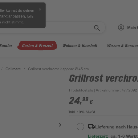
✕
ier kannst du deinen
, falls
Markt anpassen
r nicht stimmt.
Mein 
Sanitär
Garten & Freizeit
Wohnen & Haushalt
Wissen & Servic
/
Grillroste
/
Grillrost verchromt klappbar Ø 45 cm
Grillrost verchr
Produktdetails
| Artikelnummer
:
4772092
24
,
99
€
inkl. 19% MwSt.
Lieferung nach Haus
Lieferzeit:
ca. 1-3 Werk