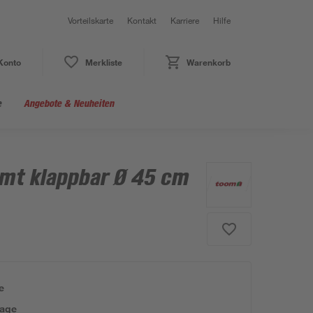
Vorteilskarte
Kontakt
Karriere
Hilfe
Konto
Merkliste
Warenkorb
e
Angebote & Neuheiten
omt klappbar Ø 45 cm
e
tage