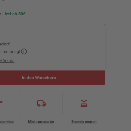
 |
frei ab 59€
sdorf
h hinterlegt
 Märkten
In den Warenkorb
eservice
Miettransporter
Energie sparen