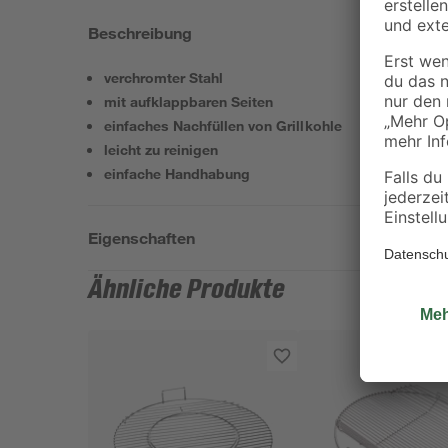
Beschreibung
verchromter Stahl
mit aufklappbaren Seiten
einfaches Nachfüllen von Grillkohle
leicht zu reinigen
einfache Handhabung
Eigenschaften
Ähnliche Produkte