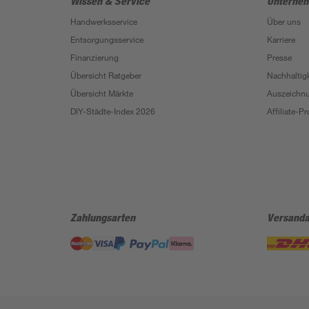
Wissen & Service
Unterne
Handwerksservice
Über uns
Entsorgungsservice
Karriere
Finanzierung
Presse
Übersicht Ratgeber
Nachhaltigk
Übersicht Märkte
Auszeichn
DIY-Städte-Index 2026
Affiliate-
Zahlungsarten
Versanda