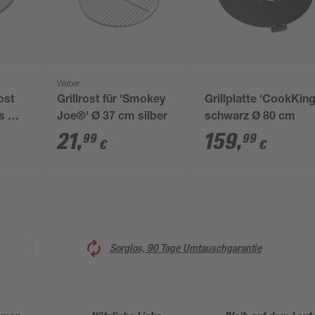
Weber
ost
Grillrost für 'Smokey
Grillplatte 'CookKing
ls Ø
Joe®' Ø 37 cm silber
schwarz Ø 80 cm
eter
21
,
159
,
99
99
€
€
Sorglos, 90 Tage Umtauschgarantie