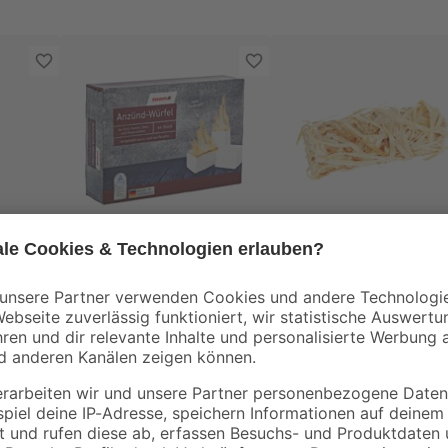
toom
toom
Anzündwürfel 64
Grillanzünder
ketts
Stück
Holzwolle 32 Stück
3
,
6
,
99
29
€
€