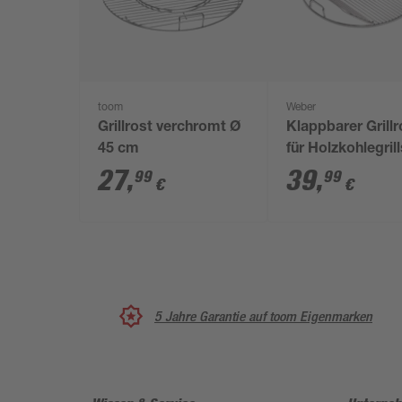
toom
Weber
Grillrost verchromt Ø
Klappbarer Grillr
45 cm
für Holzkohlegril
47 cm beschicht
27
,
39
,
99
99
€
€
Stahl
5 Jahre Garantie auf toom Eigenmarken