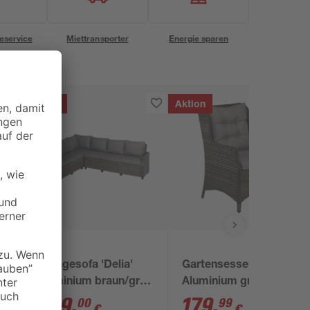
eservice
Miettransporter
Energie sparen
Aktion
Aktion
Loungesofa 'Delia'
Gartensessel 'Delia'
d
Aluminium braun/grau
Aluminium grau 63 x
274 x 188 cm
99 x 79 cm
699
,
179
,
00
99
€
€