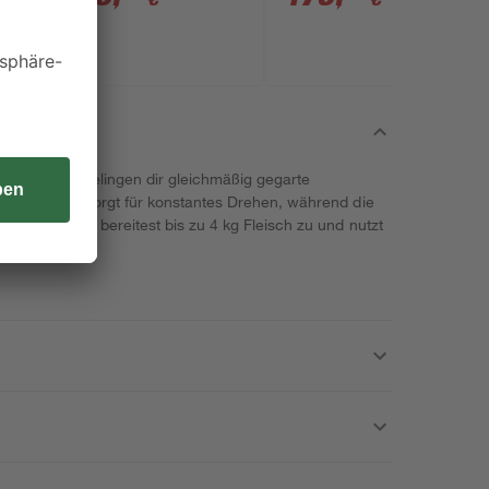
l von tepro gelingen dir gleichmäßig gegarte
ene Rotisserie sorgt für konstantes Drehen, während die
r fixieren. Du bereitest bis zu 4 kg Fleisch zu und nutzt
fachem Aufbau.