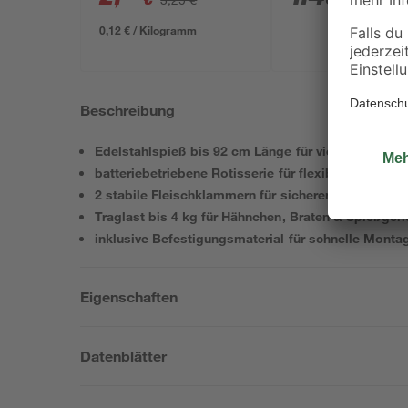
0,12 € / Kilogramm
Beschreibung
Edelstahlspieß bis 92 cm Länge für vielseitiges Gri
batteriebetriebene Rotisserie für flexiblen Einsatz
2 stabile Fleischklammern für sicheren Halt beim G
Traglast bis 4 kg für Hähnchen, Braten & Spießgeri
inklusive Befestigungsmaterial für schnelle Montag
Eigenschaften
Datenblätter