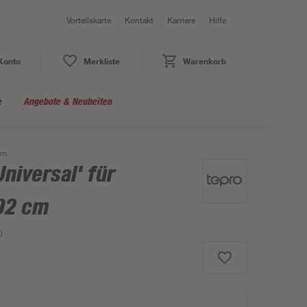
Vorteilskarte
Kontakt
Karriere
Hilfe
Konto
Merkliste
Warenkorb
e
Angebote & Neuheiten
cm
Universal' für
 92 cm
0