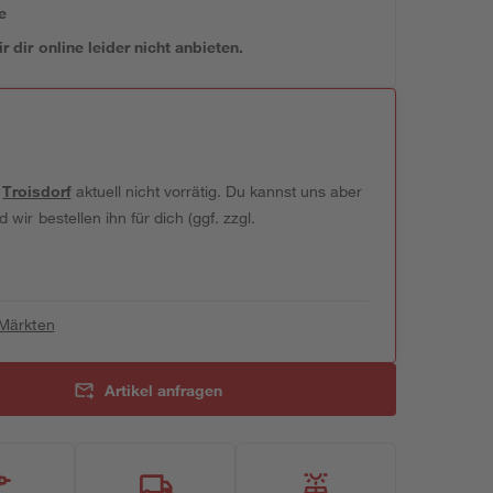
e
 dir online leider nicht anbieten.
t
Troisdorf
aktuell nicht vorrätig. Du kannst uns aber
wir bestellen ihn für dich (ggf. zzgl.
 Märkten
Artikel anfragen