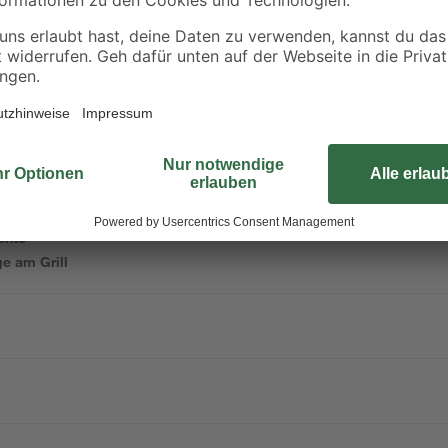
Mit diesem Drehspieß aus Edelstah
llgut
Grillgerichte. Die batteriebetrieb
Fleischklammern dein Grillgut siche
rillen
das Set flexibel am Grill dank ein
chte
e am Grill