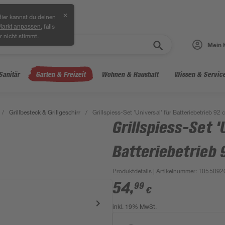
✕
ier kannst du deinen
, falls
Markt anpassen
r nicht stimmt.
Mein 
Sanitär
Garten & Freizeit
Wohnen & Haushalt
Wissen & Servic
/
Grillbesteck & Grillgeschirr
/
Grillspiess-Set 'Universal' für Batteriebetrieb 92 
Grillspiess-Set '
Batteriebetrieb
Produktdetails
| Artikelnummer
:
1055092
54
,
99
€
inkl. 19% MwSt.