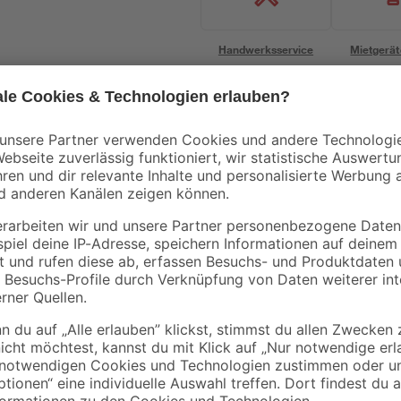
Handwerksservice
Mietgerät
Bestseller
Aktion
Regenablaufrohr für
Gartentisch 'Delia'
300 x
Pavillon 'Mina'
Aluminium/Polywoo
schwarz 4 Stück
94 x 74 x 210 cm
99
,
299
,
99
99
€
€