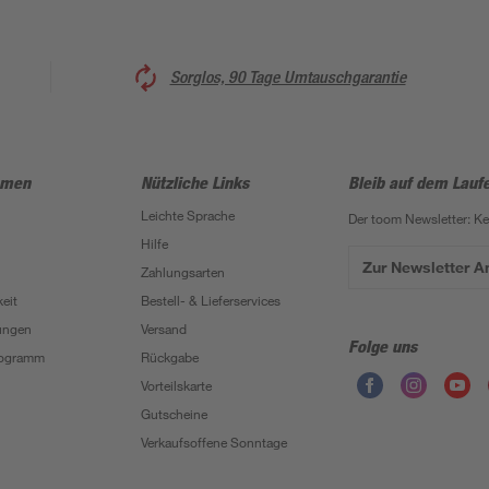
Sorglos, 90 Tage Umtauschgarantie
hmen
Nützliche Links
Bleib auf dem Lauf
Leichte Sprache
Der toom Newsletter: K
Hilfe
Zur Newsletter 
Zahlungsarten
eit
Bestell- & Lieferservices
ungen
Versand
Folge uns
Programm
Rückgabe
Vorteilskarte
Gutscheine
Verkaufsoffene Sonntage