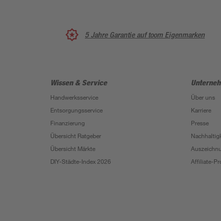
5 Jahre Garantie auf toom Eigenmarken
Wissen & Service
Unterne
Handwerksservice
Über uns
Entsorgungsservice
Karriere
Finanzierung
Presse
Übersicht Ratgeber
Nachhaltigk
Übersicht Märkte
Auszeichn
DIY-Städte-Index 2026
Affiliate-