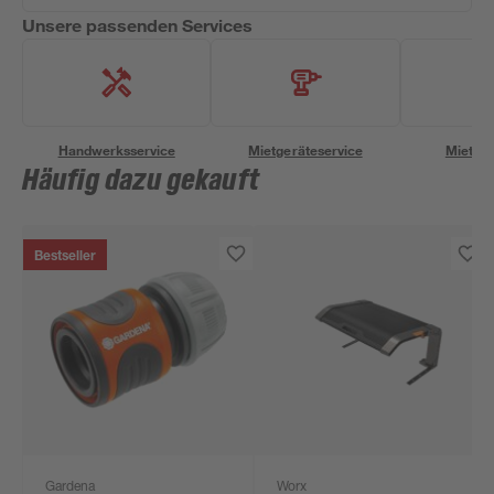
Unsere passenden Services
Handwerksservice
Mietgeräteservice
Miettra
Häufig dazu gekauft
Bestseller
Gardena
Worx