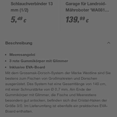
Schlauchverbinder 13
Garage für Landroid-
mm (1/2)
Mähroboter 'WA0810'
schwarz
5
,
139
,
49
99
€
€
Beschreibung
Meeresangelei
3 rote Gummikörper mit Glimmer
Inklusive EVA-Board
Mit dem Grossmak-Dorsch-System der Marke Westline sind Sie
bestens zum Fischen von Großmakrelen und Dorschen
ausgerüstet. Das System hat eine Gesamtlänge von 140 cm,
mit einer Schnurstärke von Ø 0,7 mm. Am Ende der
Gummikörper mit Glimmer, die Fische und Meerestiere
besonders gut anlocken, befinden sich drei Cristal-Haken der
Größe 3/0. Im Lieferumfang ist ebenfalls ein praktisches EVA-
Board enthalten.