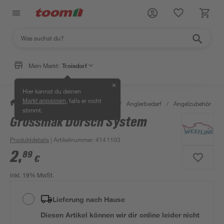
Mein Markt:
Troisdorf
✕
Hier kannst du deinen
, falls er nicht
Markt anpassen
/
Garten & Freizeit
/
Tierbedarf
/
Anglerbedarf
/
Angelzubehör
/
stimmt.
Grossmak Dorsch System
Produktdetails
| Artikelnummer
:
4141103
2
,
89
€
inkl. 19% MwSt.
Lieferung nach Hause
Diesen Artikel können wir dir online leider nicht