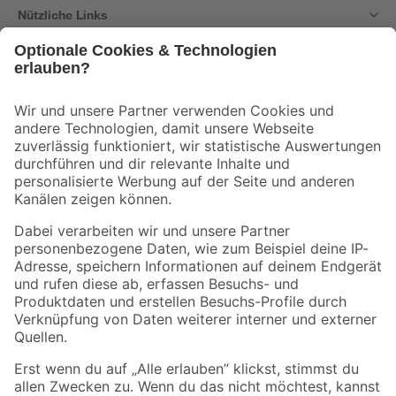
Nützliche Links
Bleib auf dem Laufenden mit unserem Newsletter
Der toom Newsletter: Keine Angebote und Aktionen mehr verpassen!
Zur Newsletter Anmeldung
Folge uns
Zahlungsarten
Versandarten
Sicher einkaufen