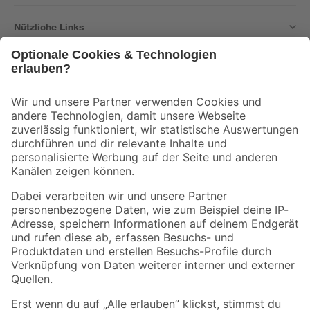
Nützliche Links
Bleib auf dem Laufenden mit unserem Newsletter
Der toom Newsletter: Keine Angebote und Aktionen mehr verpassen!
Zur Newsletter Anmeldung
Folge uns
Zahlungsarten
Versandarten
Sicher einkaufen