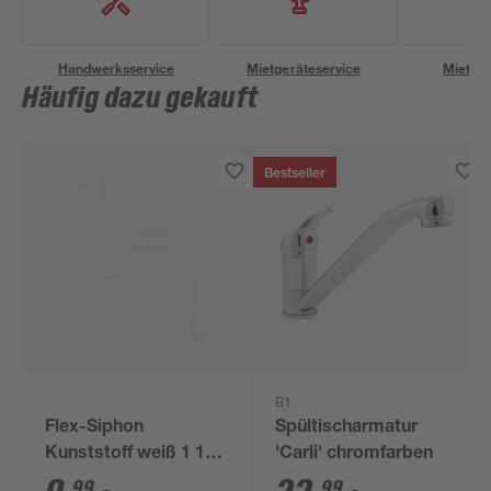
Handwerksservice
Mietgeräteservice
Miettra
Häufig dazu gekauft
Bestseller
B1
Flex-Siphon
Spültischarmatur
Kunststoff weiß 1 1/2'
'Carli' chromfarben
x 40/50 mm
99
99