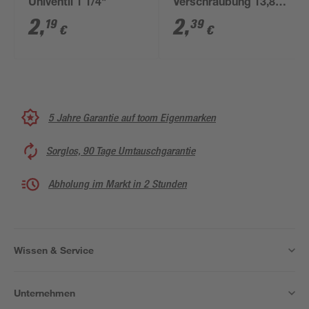
Univentil 1 1/4"
Verschraubung 13,8 x
2 mm, 4 Stück
2
,
2
,
19
39
€
€
5 Jahre Garantie auf toom Eigenmarken
Sorglos, 90 Tage Umtauschgarantie
Abholung im Markt in 2 Stunden
Wissen & Service
Unternehmen