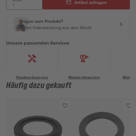
Anzahl:
Artikel anfragen
Fragen zum Produkt?
Sofort-Videoberatung aus dem Markt
Unsere passenden Services
Handwerksservice
Mietgeräteservice
Miettra
Häufig dazu gekauft