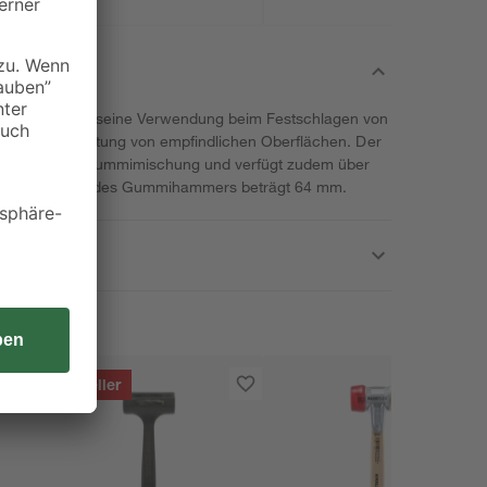
arke findet seine Verwendung beim Festschlagen von
 für die Bearbeitung von empfindlichen Oberflächen. Der
s einer Hartgummimischung und verfügt zudem über
opfdurchmesser des Gummihammers beträgt 64 mm.
Bestseller