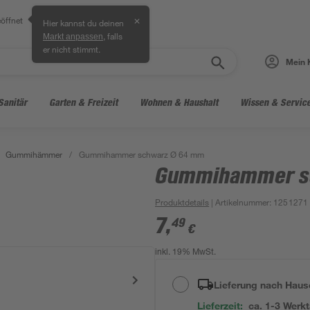
öffnet
✕
Hier kannst du deinen
, falls
Markt anpassen
er nicht stimmt.
Mein 
Sanitär
Garten & Freizeit
Wohnen & Haushalt
Wissen & Servic
Gummihämmer
/
Gummihammer schwarz Ø 64 mm
Gummihammer s
Produktdetails
| Artikelnummer
:
1251271
7
,
49
€
inkl. 19% MwSt.
Lieferung nach Haus
Lieferzeit:
ca. 1-3 Werk