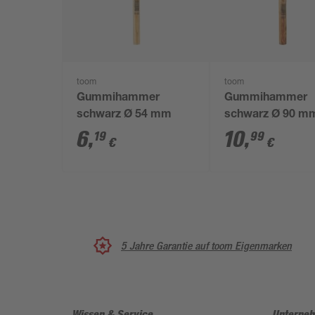
toom
toom
Gummihammer
Gummihammer
schwarz Ø 54 mm
schwarz Ø 90 m
6
,
10
,
19
99
€
€
5 Jahre Garantie auf toom Eigenmarken
Wissen & Service
Unterne