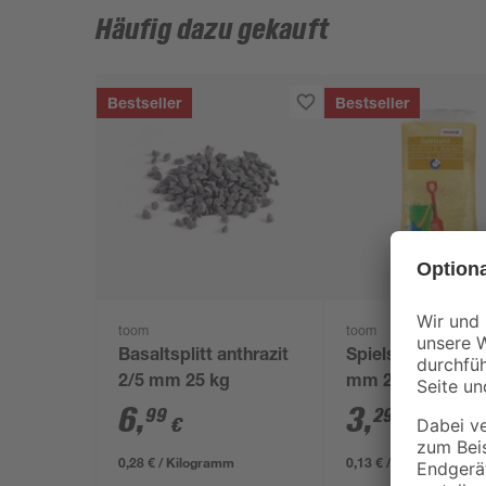
Häufig dazu gekauft
Bestseller
Bestseller
toom
toom
Basaltsplitt anthrazit
Spielsand beige 
2/5 mm 25 kg
mm 25 kg
6
,
3
,
99
29
€
€
0,28 € / Kilogramm
0,13 € / Kilogramm