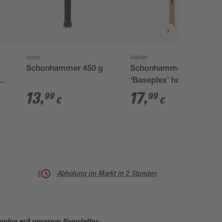
toom
Halder
Schonhammer 450 g
Schonhammer
Ø
'Baseplex' hart/hart Ø
30 mm
13
,
17
,
99
99
€
€
Abholung im Markt in 2 Stunden
enden mit unserem Newsletter