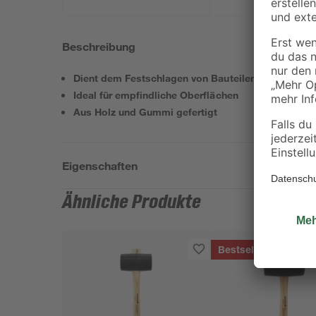
Beschreibung
Dient dem Festschlagen von Bauteilen
Ideal für empfindliche Oberflächen
Aus Holz und Gummi gefertigt
Eigenschaften
Ähnliche Produkte
Bestseller