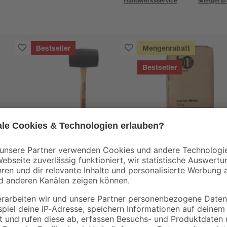
Handwerksservice
Mietgerät
Bestseller
Mengenrabatt
Bestseller
toom
B1
0-2
Gummihammer
Estrichbeton 25 kg
schwarz Ø 90 mm
10
,
3
,
99
49
€
€
0,14 € / Kilogramm