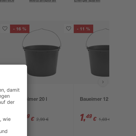
eservice
Miettransporter
Energie sparen
- 16 %
- 11 %
Baueimer 20 l
Baueimer 12 l
2
,
1
,
49
49
€
€
2,99 €
1,69 €