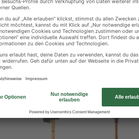
Der Gummihammer der toom Hausm
Bauteilen. Er ist optimal geeignet
Hammer hat einen Hammerkopf au
einen robusten Holzstiel. Der K