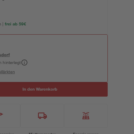
 |
frei ab 59€
sdorf
h hinterlegt
 Märkten
In den Warenkorb