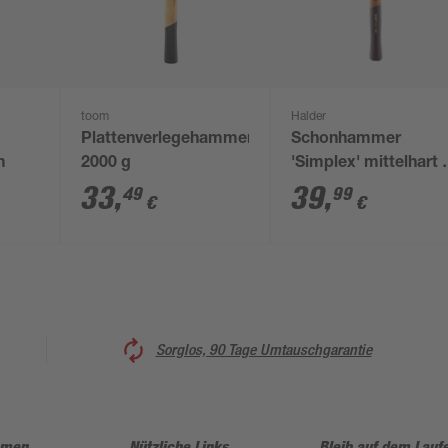
toom
Halder
Plattenverlegehammer
Schonhammer
m
2000 g
'Simplex' mittelhart 
60 mm
33
,
39
,
49
99
€
€
Sorglos, 90 Tage Umtauschgarantie
hmen
Nützliche Links
Bleib auf dem Lauf